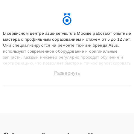
В сервисном центре asus-servis.ru в Москве работают опытные
мастера с профильным образованием и стажем от 5 до 12 лет.
Они специализируются на ремонте техники бренда Asus,
используют современное оборудование и оригинальные
запчасти. Каждый инженер регулярно проходит обучение и
сертификацию, что позволяет быстро и точноdiagnostikировать
поломки и восстанавливать технику с сохранением гарантии
Развернуть
до 3 лет. Наши мастера решают сложные случаи: от замены
матриц и материнских плат до ремонта после залития и
восстановления данных. Благодаря высокой квалификации и
ответственному подходу клиенты получают быстрый,
качественный ремонт и понятные объяснения по результатам
диагностики.