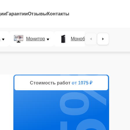
ции
Гарантии
Отзывы
Контакты
ь
Монитор
Моноблок
План
25%
Стоимость работ
от 1075 ₽