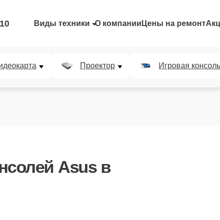
-10
Виды техники
О компании
Цены на ремонт
Ак
идеокарта
Проектор
Игровая консол
нсолей Asus
в