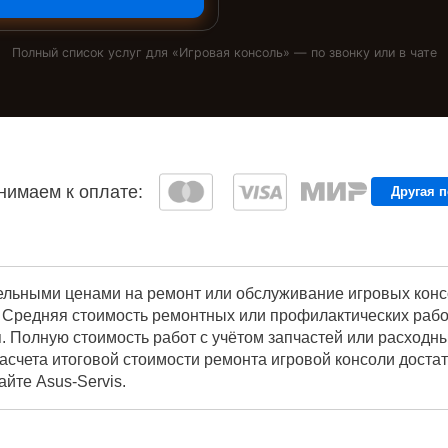
Полный список услуг для «
Игровая консоль
» — по звонку или в чате
имаем к оплате:
Другая 
ельными ценами на ремонт или обслуживание игровых консо
 Средняя стоимость ремонтных или профилактических работ
. Полную стоимость работ с учётом запчастей или расходн
асчета итоговой стоимости ремонта игровой консоли доста
йте Asus-Servis.