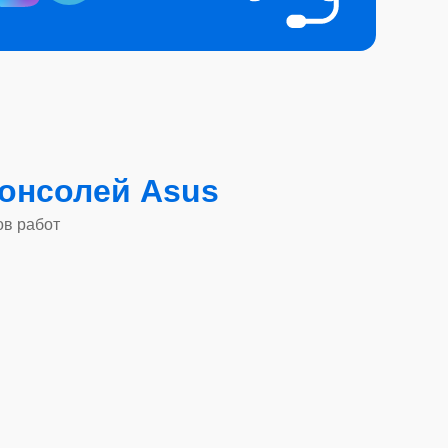
онсолей Asus
ов работ