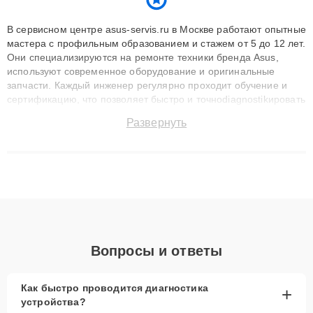
В сервисном центре asus-servis.ru в Москве работают опытные
мастера с профильным образованием и стажем от 5 до 12 лет.
Они специализируются на ремонте техники бренда Asus,
используют современное оборудование и оригинальные
запчасти. Каждый инженер регулярно проходит обучение и
сертификацию, что позволяет быстро и точноdiagnostikировать
поломки и восстанавливать технику с сохранением гарантии
Развернуть
до 3 лет. Наши мастера решают сложные случаи: от замены
матриц и материнских плат до ремонта после залития и
восстановления данных. Благодаря высокой квалификации и
ответственному подходу клиенты получают быстрый,
качественный ремонт и понятные объяснения по результатам
диагностики.
Вопросы и ответы
Как быстро проводится диагностика
+
устройства?