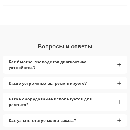
матриц и материнских плат до ремонта после залития и
восстановления данных. Благодаря высокой квалификации и
ответственному подходу клиенты получают быстрый,
качественный ремонт и понятные объяснения по результатам
диагностики.
Вопросы и ответы
Как быстро проводится диагностика
+
устройства?
+
Какие устройства вы ремонтируете?
Какое оборудование используется для
+
ремонта?
+
Как узнать статус моего заказа?