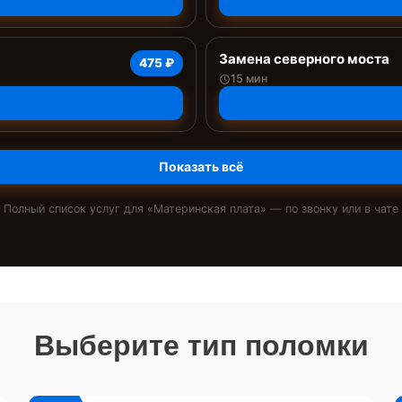
Замена северного моста
475 ₽
15 мин
Показать всё
Полный список услуг для «
Материнская плата
» — по звонку или в чате
Выберите тип поломки