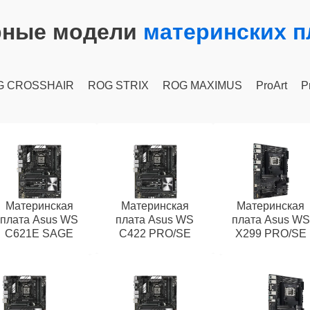
рные модели
материнских п
G CROSSHAIR
ROG STRIX
ROG MAXIMUS
ProArt
P
Материнская
Материнская
Материнская
плата Asus WS
плата Asus WS
плата Asus WS
C621E SAGE
C422 PRO/SE
X299 PRO/SE