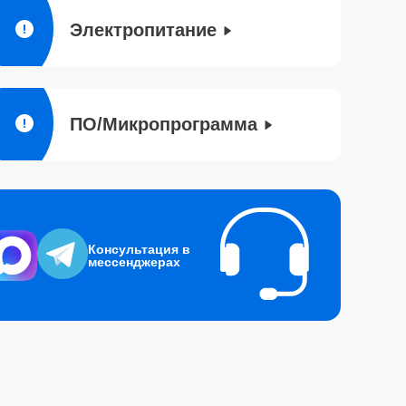
Электропитание
ПО/Микропрограмма
Консультация в
мессенджерах