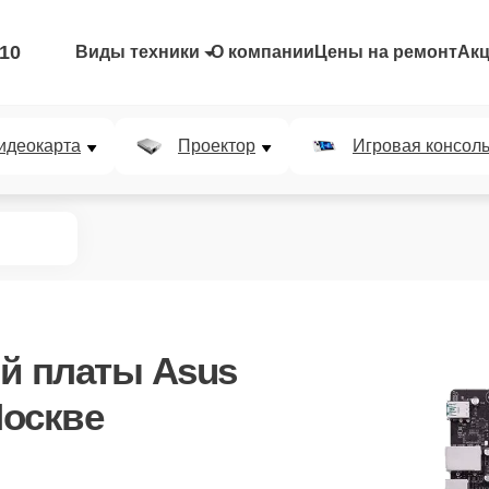
-10
Виды техники
О компании
Цены на ремонт
Ак
идеокарта
Проектор
Игровая консол
й платы Asus
оскве