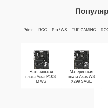
Популя
Prime
ROG
Pro / WS
TUF GAMING
RO
Материнская
Материнская
плата Asus P10S-
плата Asus WS
M WS
X299 SAGE