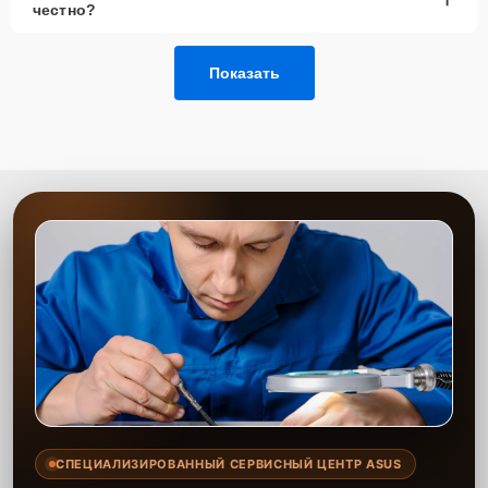
честно?
Позвонить по телефону горячей линии или
запросить обратный звонок через Форму заявки
для быстрого уточнения деталей.
Показать
Привезти устройство в ближайший центр или
передать аппарат курьеру службы доставки,
дождаться результатов диагностики и принять
решение.
Дождаться оповещения о готовности и забрать
устройство самостоятельно или воспользоваться
курьерской доставкой.
При необходимости клиент может воспользоваться услугой
вызова мастера для проведения диагностики и ремонта в
желаемом месте и удобное время.
Какие предоставляются
гарантии
Каждому клиенту предоставляется гарантия сервиса, которая
распространяется на все виды ремонта, а также на все
СПЕЦИАЛИЗИРОВАННЫЙ СЕРВИСНЫЙ ЦЕНТР ASUS
используемые запчасти. Гарантия включает в себя срочную