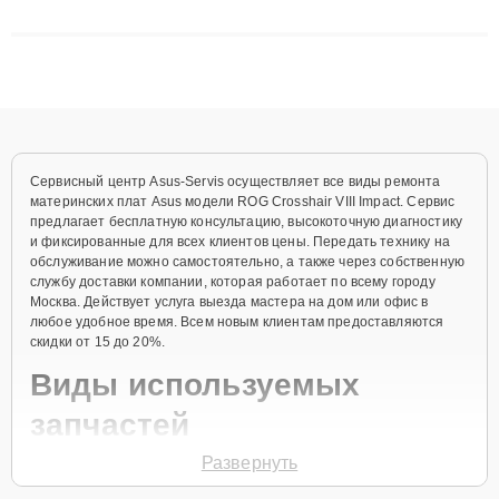
матриц и материнских плат до ремонта после залития и
восстановления данных. Благодаря высокой квалификации и
ответственному подходу клиенты получают быстрый,
качественный ремонт и понятные объяснения по результатам
диагностики.
Сервисный центр Asus-Servis осуществляет все виды ремонта
материнских плат Asus модели ROG Crosshair VIII Impact. Сервис
предлагает бесплатную консультацию, высокоточную диагностику
и фиксированные для всех клиентов цены. Передать технику на
обслуживание можно самостоятельно, а также через собственную
службу доставки компании, которая работает по всему городу
Москва. Действует услуга выезда мастера на дом или офис в
любое удобное время. Всем новым клиентам предоставляются
скидки от 15 до 20%.
Виды используемых
запчастей
Развернуть
Для ремонта материнской платы модели ROG Crosshair VIII Impact
предлагаются как оригинальные комплектующие бренда Asus, так