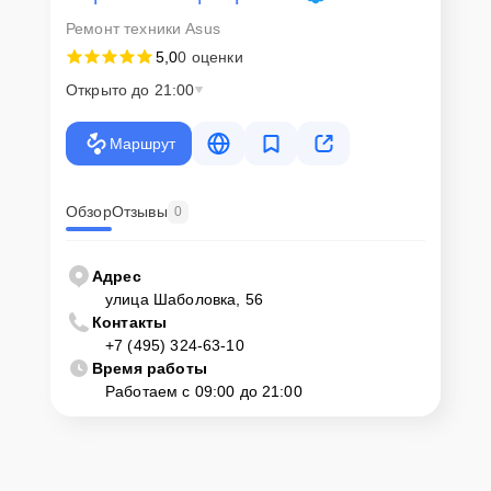
Для запуска процесса ремонта материнской платы Asus ROG
Ремонт техники Asus
Crosshair VIII Impact нужно просто оставить
Заявку на сайте
или
позвонить телефону горячей линии: +7 (495) 324-63-10. Наши
5,0
0 оценки
специалисты оперативно проконсультируют по всем необходимым
вопросам, запишут на диагностику, подскажут с вариантами
Открыто до 21:00
курьерской доставки или оформят выезд мастера в удобное время
и место.
Маршрут
Обзор
Отзывы
0
Адрес
улица Шаболовка, 56
Контакты
+7 (495) 324-63-10
Время работы
Работаем с 09:00 до 21:00