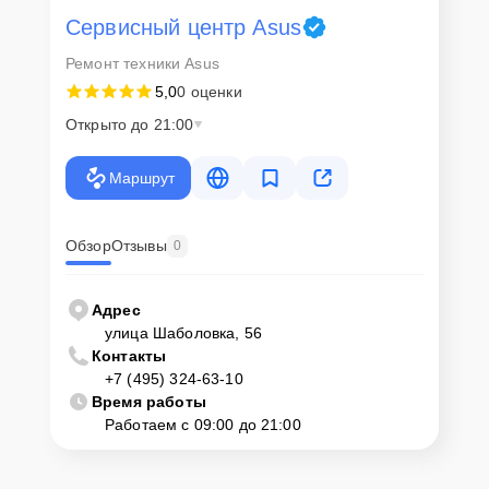
Сервисный центр Asus
Для запуска процесса ремонта материнской платы Asus ROG Strix
Ремонт техники Asus
Z590-I Gaming WiFi нужно просто оставить
Заявку на сайте
или
позвонить телефону горячей линии: +7 (495) 324-63-10. Наши
5,0
0 оценки
специалисты оперативно проконсультируют по всем необходимым
вопросам, запишут на диагностику, подскажут с вариантами
Открыто до 21:00
курьерской доставки или оформят выезд мастера в удобное время
и место.
Маршрут
Обзор
Отзывы
0
Адрес
улица Шаболовка, 56
Контакты
+7 (495) 324-63-10
Время работы
Работаем с 09:00 до 21:00