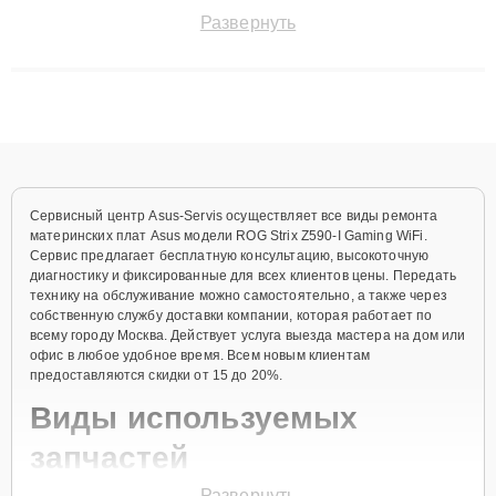
поломки и восстанавливать технику с сохранением гарантии
Развернуть
до 3 лет. Наши мастера решают сложные случаи: от замены
матриц и материнских плат до ремонта после залития и
восстановления данных. Благодаря высокой квалификации и
ответственному подходу клиенты получают быстрый,
качественный ремонт и понятные объяснения по результатам
диагностики.
Сервисный центр Asus-Servis осуществляет все виды ремонта
материнских плат Asus модели ROG Strix Z590-I Gaming WiFi.
Сервис предлагает бесплатную консультацию, высокоточную
диагностику и фиксированные для всех клиентов цены. Передать
технику на обслуживание можно самостоятельно, а также через
собственную службу доставки компании, которая работает по
всему городу Москва. Действует услуга выезда мастера на дом или
офис в любое удобное время. Всем новым клиентам
предоставляются скидки от 15 до 20%.
Виды используемых
запчастей
Развернуть