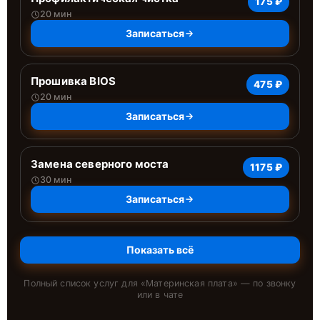
175 ₽
20 мин
Записаться
Прошивка BIOS
475 ₽
20 мин
Записаться
Замена северного моста
1175 ₽
30 мин
Записаться
Показать всё
Полный список услуг для «
Материнская плата
» — по звонку
или в чате