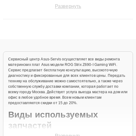
поломки и восстанавливать технику с сохранением гарантии
Развернуть
до 3 лет. Наши мастера решают сложные случаи: от замены
матриц и материнских плат до ремонта после залития и
восстановления данных. Благодаря высокой квалификации и
ответственному подходу клиенты получают быстрый,
качественный ремонт и понятные объяснения по результатам
диагностики.
Сервисный центр Asus-Servis осуществляет все виды ремонта
материнских плат Asus модели ROG Strix Z690-I Gaming WiFi.
Сервис предлагает бесплатную консультацию, высокоточную
диагностику и фиксированные для всех клиентов цены. Передать
технику на обслуживание можно самостоятельно, а также через
собственную службу доставки компании, которая работает по
всему городу Москва. Действует услуга выезда мастера на дом или
офис в любое удобное время. Всем новым клиентам
предоставляются скидки от 15 до 20%.
Виды используемых
запчастей
Развернуть