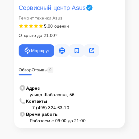
Сервисный центр Asus
Для запуска процесса ремонта материнской платы Asus ROG Strix
Ремонт техники Asus
Z690-I Gaming WiFi нужно просто оставить
Заявку на сайте
или
позвонить телефону горячей линии: +7 (495) 324-63-10. Наши
5,0
0 оценки
специалисты оперативно проконсультируют по всем необходимым
вопросам, запишут на диагностику, подскажут с вариантами
Открыто до 21:00
курьерской доставки или оформят выезд мастера в удобное время
и место.
Маршрут
Обзор
Отзывы
0
Адрес
улица Шаболовка, 56
Контакты
+7 (495) 324-63-10
Время работы
Работаем с 09:00 до 21:00