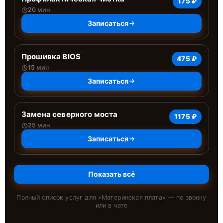
175 ₽
20 мин
Записаться
Прошивка BIOS
475 ₽
15 мин
Записаться
Замена северного моста
1175 ₽
25 мин
Записаться
Показать всё
Полный список услуг для «
Материнская плата
» — по звонку
или в чате