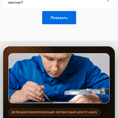
честно?
Позвонить по телефону горячей линии или
запросить обратный звонок через Форму заявки
для быстрого уточнения деталей.
Показать
Привезти устройство в ближайший центр или
передать аппарат курьеру службы доставки,
дождаться результатов диагностики и принять
решение.
Дождаться оповещения о готовности и забрать
устройство самостоятельно или воспользоваться
курьерской доставкой.
При необходимости клиент может воспользоваться услугой
вызова мастера для проведения диагностики и ремонта в
желаемом месте и удобное время.
Какие предоставляются
гарантии
Каждому клиенту предоставляется гарантия сервиса, которая
распространяется на все виды ремонта, а также на все
СПЕЦИАЛИЗИРОВАННЫЙ СЕРВИСНЫЙ ЦЕНТР ASUS
используемые запчасти. Гарантия включает в себя срочную