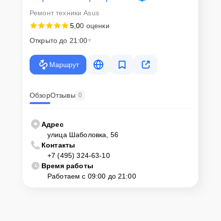
Для запуска процесса ремонта материнской платы Asus TUF
Ремонт техники Asus
Gaming B550-Plus нужно просто оставить
Заявку на сайте
или
позвонить телефону горячей линии: +7 (495) 324-63-10. Наши
5,0
0 оценки
специалисты оперативно проконсультируют по всем необходимым
вопросам, запишут на диагностику, подскажут с вариантами
Открыто до 21:00
курьерской доставки или оформят выезд мастера в удобное время
и место.
Маршрут
Обзор
Отзывы
0
Адрес
улица Шаболовка, 56
Контакты
+7 (495) 324-63-10
Время работы
Работаем с 09:00 до 21:00