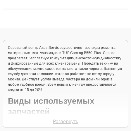
матриц и материнских плат до ремонта после залития и
восстановления данных. Благодаря высокой квалификации и
ответственному подходу клиенты получают быстрый,
качественный ремонт и понятные объяснения по результатам
диагностики.
Сервисный центр Asus-Servis осуществляет все виды ремонта
материнских плат Asus модели TUF Gaming B550-Plus. Сервис
предлагает бесплатную консультацию, высокоточную диагностику
и фиксированные для всех клиентов цены. Передать технику на
обслуживание можно самостоятельно, а также через собственную
службу доставки компании, которая работает по всему городу
Москва. Действует услуга выезда мастера на дом или офис в
любое удобное время. Всем новым клиентам предоставляются
скидки от 15 до 20%.
Виды используемых
запчастей
Развернуть
Для ремонта материнской платы модели TUF Gaming B550-Plus
предлагаются как оригинальные комплектующие бренда Asus, так