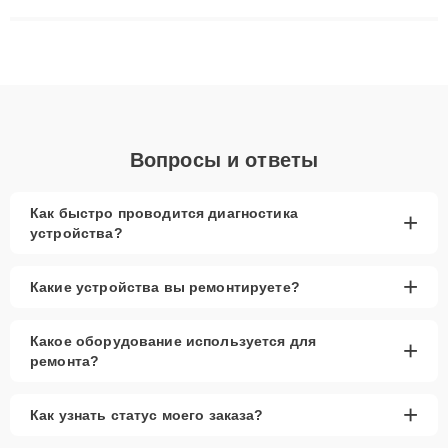
матриц и материнских плат до ремонта после залития и
восстановления данных. Благодаря высокой квалификации и
ответственному подходу клиенты получают быстрый,
качественный ремонт и понятные объяснения по результатам
диагностики.
Вопросы и ответы
Как быстро проводится диагностика
+
устройства?
+
Какие устройства вы ремонтируете?
Какое оборудование используется для
+
ремонта?
+
Как узнать статус моего заказа?