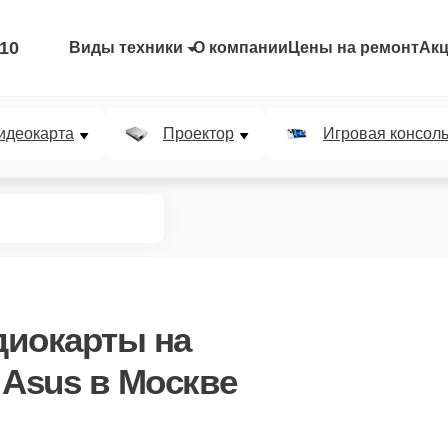
-10
Виды техники
О компании
Цены на ремонт
Ак
идеокарта
Проектор
Игровая консол
диокарты
на
 Asus в Москве