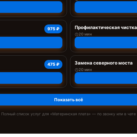
Профилактическая чистка
975 ₽
20 мин
Замена северного моста
475 ₽
20 мин
Показать всё
Полный список услуг для «
Материнская плата
» — по звонку или в чате