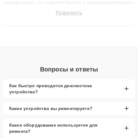
сертификацию, что позволяет быстро и точноdiagnostikировать
поломки и восстанавливать технику с сохранением гарантии
Развернуть
до 3 лет. Наши мастера решают сложные случаи: от замены
матриц и материнских плат до ремонта после залития и
восстановления данных. Благодаря высокой квалификации и
ответственному подходу клиенты получают быстрый,
качественный ремонт и понятные объяснения по результатам
диагностики.
Вопросы и ответы
Как быстро проводится диагностика
+
устройства?
+
Какие устройства вы ремонтируете?
Какое оборудование используется для
+
ремонта?