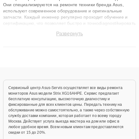
Они специализируются на ремонте техники бренда Asus,
используют современное оборудование и оригинальные
запчасти. Каждый инженер регулярно проходит обучение и
сертификацию, что позволяет быстро и точноdiagnostikировать
поломки и восстанавливать технику с сохранением гарантии
Развернуть
до 3 лет. Наши мастера решают сложные случаи: от замены
матриц и материнских плат до ремонта после залития и
восстановления данных. Благодаря высокой квалификации и
ответственному подходу клиенты получают быстрый,
качественный ремонт и понятные объяснения по результатам
диагностики.
Сервисный центр Asus-Servis осуществляет все виды ремонта
мониторов Asus модели Strix XG16AHPE. Сервис предлагает
бесплатную консультацию, высокоточную диагностику и
фиксированные для всех клиентов цены. Передать технику на
обслуживание можно самостоятельно, а также через собственную
службу доставки компании, которая работает по всему городу
Москва. Действует услуга выезда мастера на дом или офис в
любое удобное время. Всем новым клиентам предоставляются
скидки от 15 до 20%.