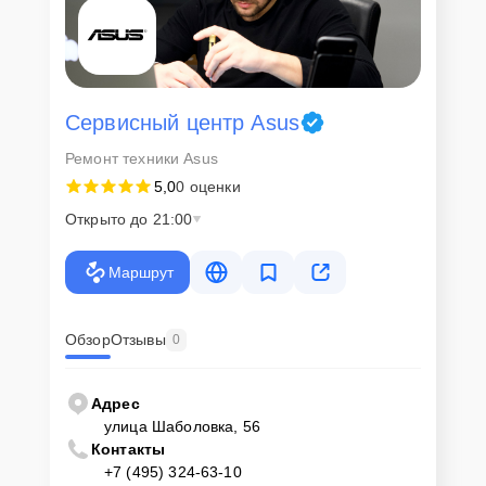
сохранность техники и безопасность личных данных на
ремонтируемых устройствах клиентов, в соответствии с
действующим законодательством Российской Федерации.
Как начать ремонт
Сервисный центр Asus
Для запуска процесса ремонта монитора Asus Strix XG16AHPE
Ремонт техники Asus
нужно просто оставить
Заявку на сайте
или позвонить телефону
горячей линии: +7 (495) 324-63-10. Наши специалисты оперативно
5,0
0 оценки
проконсультируют по всем необходимым вопросам, запишут на
диагностику, подскажут с вариантами курьерской доставки или
Открыто до 21:00
оформят выезд мастера в удобное время и место.
Маршрут
Обзор
Отзывы
0
Адрес
улица Шаболовка, 56
Контакты
+7 (495) 324-63-10