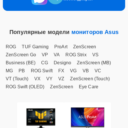
Популярные модели
мониторов Asus
ROG
TUF Gaming
ProArt
ZenScreen
ZenScreen Go
VP
VA
ROG Strix
VS
Business (BE)
CG
Designo
ZenScreen (MB)
MG
PB
ROG Swift
FX
VG
VB
VC
VT (Touch)
VX
VY
VZ
ZenScreen (Touch)
ROG Swift (OLED)
ZenScreen
Eye Care