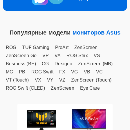
Популярные модели
мониторов Asus
ROG
TUF Gaming
ProArt
ZenScreen
ZenScreen Go
VP
VA
ROG Strix
VS
Business (BE)
CG
Designo
ZenScreen (MB)
MG
PB
ROG Swift
FX
VG
VB
VC
VT (Touch)
VX
VY
VZ
ZenScreen (Touch)
ROG Swift (OLED)
ZenScreen
Eye Care