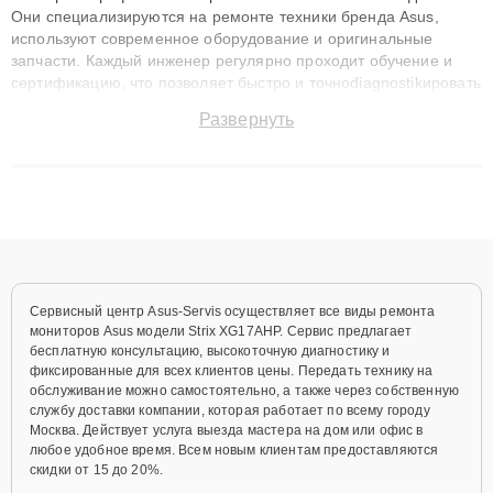
Они специализируются на ремонте техники бренда Asus,
используют современное оборудование и оригинальные
запчасти. Каждый инженер регулярно проходит обучение и
сертификацию, что позволяет быстро и точноdiagnostikировать
поломки и восстанавливать технику с сохранением гарантии
Развернуть
до 3 лет. Наши мастера решают сложные случаи: от замены
матриц и материнских плат до ремонта после залития и
восстановления данных. Благодаря высокой квалификации и
ответственному подходу клиенты получают быстрый,
качественный ремонт и понятные объяснения по результатам
диагностики.
Сервисный центр Asus-Servis осуществляет все виды ремонта
мониторов Asus модели Strix XG17AHP. Сервис предлагает
бесплатную консультацию, высокоточную диагностику и
фиксированные для всех клиентов цены. Передать технику на
обслуживание можно самостоятельно, а также через собственную
службу доставки компании, которая работает по всему городу
Москва. Действует услуга выезда мастера на дом или офис в
любое удобное время. Всем новым клиентам предоставляются
скидки от 15 до 20%.