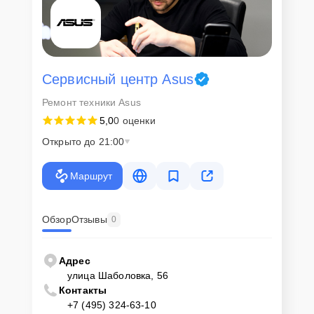
сохранность техники и безопасность личных данных на
ремонтируемых устройствах клиентов, в соответствии с
действующим законодательством Российской Федерации.
Как начать ремонт
Сервисный центр Asus
Для запуска процесса ремонта монитора Asus Strix XG17AHP
Ремонт техники Asus
нужно просто оставить
Заявку на сайте
или позвонить телефону
горячей линии: +7 (495) 324-63-10. Наши специалисты оперативно
5,0
0 оценки
проконсультируют по всем необходимым вопросам, запишут на
диагностику, подскажут с вариантами курьерской доставки или
Открыто до 21:00
оформят выезд мастера в удобное время и место.
Маршрут
Обзор
Отзывы
0
Адрес
улица Шаболовка, 56
Контакты
+7 (495) 324-63-10