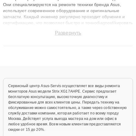
Они специализируются на ремонте техники бренда Asus,
используют современное оборудование и оригинальные
запчасти. Каждый инженер регулярно проходит обучение и
сертификацию, что позволяет быстро и точноdiagnostikировать
поломки и восстанавливать технику с сохранением гарантии
Развернуть
до 3 лет. Наши мастера решают сложные случаи: от замены
матриц и материнских плат до ремонта после залития и
восстановления данных. Благодаря высокой квалификации и
ответственному подходу клиенты получают быстрый,
качественный ремонт и понятные объяснения по результатам
диагностики.
Сервисный центр Asus-Servis осуществляет все виды ремонта
мониторов Asus модели Strix XG17AHPE. Сервис предлагает
бесплатную консультацию, высокоточную диагностику и
фиксированные для всех клиентов цены. Передать технику на
обслуживание можно самостоятельно, а также через собственную
службу доставки компании, которая работает по всему городу
Москва. Действует услуга выезда мастера на дом или офис в
любое удобное время. Всем новым клиентам предоставляются
скидки от 15 до 20%.