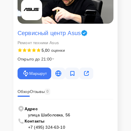
сохранность техники и безопасность личных данных на
ремонтируемых устройствах клиентов, в соответствии с
действующим законодательством Российской Федерации.
Как начать ремонт
Сервисный центр Asus
Для запуска процесса ремонта монитора Asus Strix XG17AHPE
Ремонт техники Asus
нужно просто оставить
Заявку на сайте
или позвонить телефону
горячей линии: +7 (495) 324-63-10. Наши специалисты оперативно
5,0
0 оценки
проконсультируют по всем необходимым вопросам, запишут на
диагностику, подскажут с вариантами курьерской доставки или
Открыто до 21:00
оформят выезд мастера в удобное время и место.
Маршрут
Обзор
Отзывы
0
Адрес
улица Шаболовка, 56
Контакты
+7 (495) 324-63-10