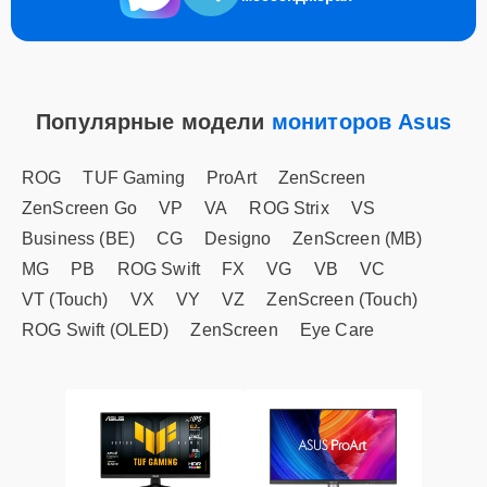
Популярные модели
мониторов Asus
ROG
TUF Gaming
ProArt
ZenScreen
ZenScreen Go
VP
VA
ROG Strix
VS
Business (BE)
CG
Designo
ZenScreen (MB)
MG
PB
ROG Swift
FX
VG
VB
VC
VT (Touch)
VX
VY
VZ
ZenScreen (Touch)
ROG Swift (OLED)
ZenScreen
Eye Care