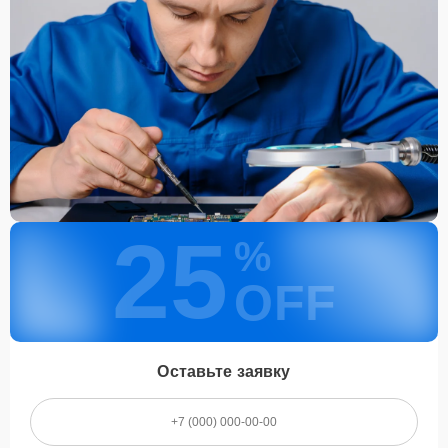
гарантии
Каждому клиенту предоставляется гарантия сервиса, которая
распространяется на все виды ремонта, а также на все
используемые запчасти. Гарантия включает в себя срочную
обработку гарантийных случаев и постгарантийное обслуживание.
При гарантийном случае наш сервис установит новые запчасти и
обновит программное обеспечение совершенно бесплатно. Более
подробную информацию можно получить в разделе
Гарантии
.
Наличие запчастей и их
25
качество
%
OFF
Компания располагает собственными складами для получения
быстрого доступа к более 3 000 запчастям (оригинальные и
качественные аналоги). Клиенты нашего сервиса не ожидают
поступления запчастей, мастера приступают к ремонту сразу
после получения и диагностирования устройства.
Оставьте заявку
Стоимость услуг и
запчастей