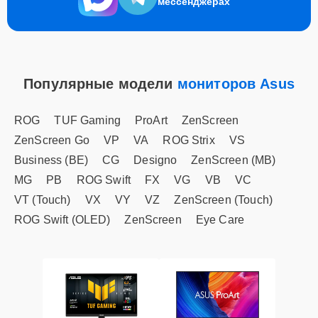
мессенджерах
Популярные модели
мониторов Asus
ROG
TUF Gaming
ProArt
ZenScreen
ZenScreen Go
VP
VA
ROG Strix
VS
Business (BE)
CG
Designo
ZenScreen (MB)
MG
PB
ROG Swift
FX
VG
VB
VC
VT (Touch)
VX
VY
VZ
ZenScreen (Touch)
ROG Swift (OLED)
ZenScreen
Eye Care