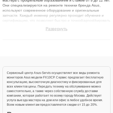
мастера с профильным образованием и стажем от 5 до 12 лет.
Они специализируются на ремонте техники бренда Asus,
используют современное оборудование и оригинальные
запчасти. Каждый инженер регулярно проходит обучение и
сертификацию, что позволяет быстро и точноdiagnostikировать
поломки и восстанавливать технику с сохранением гарантии
Развернуть
до 3 лет. Наши мастера решают сложные случаи: от замены
матриц и материнских плат до ремонта после залития и
восстановления данных. Благодаря высокой квалификации и
ответственному подходу клиенты получают быстрый,
качественный ремонт и понятные объяснения по результатам
диагностики.
Сервисный центр Asus-Servis осуществляет все виды ремонта
мониторов Asus модели FX10CP. Сервис предлагает бесплатную
консультацию, высокоточную диагностику и фиксированные для
всех клиентов цены. Передать технику на обслуживание можно
самостоятельно, а также через собственную службу доставки
компании, которая работает по всему городу Москва. Действует
услуга выезда мастера на дом или офис в любое удобное время.
Всем новым клиентам предоставляются скидки от 15 до 20%.