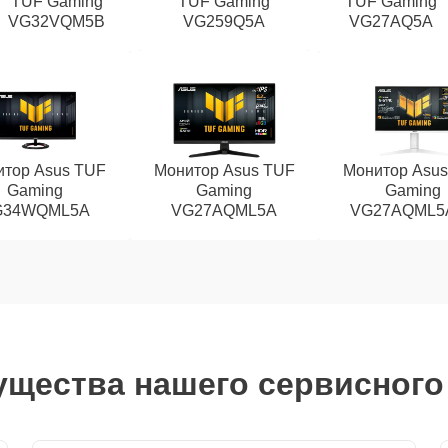
TUF Gaming
TUF Gaming
TUF Gaming
VG32VQM5B
VG259Q5A
VG27AQ5A
тор Asus TUF
Монитор Asus TUF
Монитор Asu
Gaming
Gaming
Gaming
G34WQML5A
VG27AQML5A
VG27AQML5
щества нашего сервисного