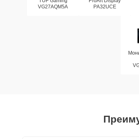
TUF Gaming
ProArt Display
VG27AQM5A
PA32UCE
Мони
V
Преиму