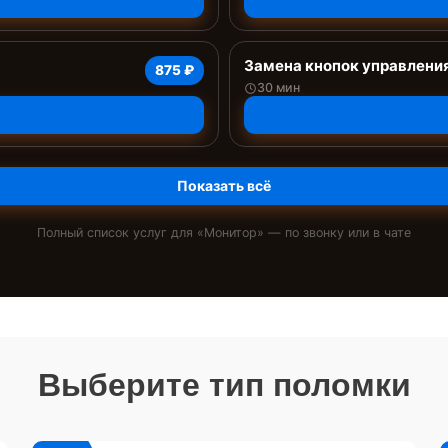
Замена кнопок управлени
875 ₽
30 мин
Показать всё
Полный список услуг для «
Монитор
» — по звонку или в чате
Выберите тип поломки