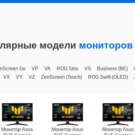
лярные модели
мониторов
nScreen Go
VP
VA
ROG Strix
VS
Business (BE)
VX
VY
VZ
ZenScreen (Touch)
ROG Swift (OLED)
Монитор Asus
Монитор Asus
Монитор Asus