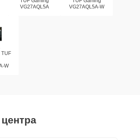
TUF Gaming
TUF Gaming
VG27AQL5A
VG27AQL5A-W
s TUF
A-W
 центра