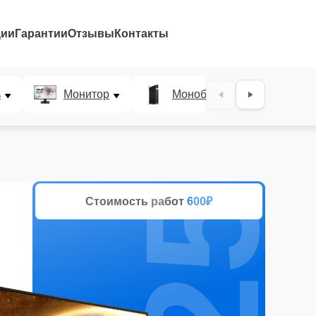
ции
Гарантии
Отзывы
Контакты
25%
ь
Монитор
Моноблок
План
Стоимость работ
600₽