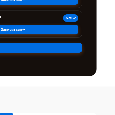
я
575 ₽
Записаться