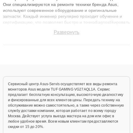
Они специализируются на ремонте техники бренда Asus,
используют современное оборудование и оригинальные
запчасти. Каждый инженер регулярно проходит обучение и
сертификацию, что позволяет быстро и точноdiagnostikировать
поломки и восстанавливать технику с сохранением гарантии
Развернуть
до 3 лет. Наши мастера решают сложные случаи: от замены
матриц и материнских плат до ремонта после залития и
восстановления данных. Благодаря высокой квалификации и
ответственному подходу клиенты получают быстрый,
качественный ремонт и понятные объяснения по результатам
диагностики.
Сервисный центр Asus-Servis осуществляет все виды ремонта
мониторов Asus модели TUF GAMING VG27AQL1A. Сервис
предлагает бесплатную консультацию, высокоточную диагностику
и фиксированные для всех клиентов цены. Передать технику на
обслуживание можно самостоятельно, а также через собственную
службу доставки компании, которая работает по всему городу
Москва. Действует услуга выезда мастера на дом или офис в
любое удобное время. Всем новым клиентам предоставляются
скидки от 15 до 20%.