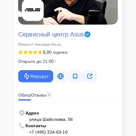
сохранность техники и безопасность личных данных на
ремонтируемых устройствах клиентов, в соответствии с
действующим законодательством Российской Федерации.
Как начать ремонт
Сервисный центр Asus
Для запуска процесса ремонта монитора Asus TUF GAMING
Ремонт техники Asus
VG27AQL1A нужно просто оставить
Заявку на сайте
или позвонить
телефону горячей линии: +7 (495) 324-63-10. Наши специалисты
5,0
0 оценки
оперативно проконсультируют по всем необходимым вопросам,
запишут на диагностику, подскажут с вариантами курьерской
Открыто до 21:00
доставки или оформят выезд мастера в удобное время и место.
Маршрут
Обзор
Отзывы
0
Адрес
улица Шаболовка, 56
Контакты
+7 (495) 324-63-10