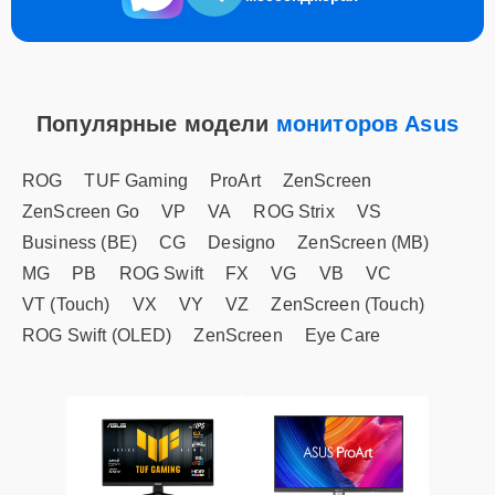
Популярные модели
мониторов Asus
ROG
TUF Gaming
ProArt
ZenScreen
ZenScreen Go
VP
VA
ROG Strix
VS
Business (BE)
CG
Designo
ZenScreen (MB)
MG
PB
ROG Swift
FX
VG
VB
VC
VT (Touch)
VX
VY
VZ
ZenScreen (Touch)
ROG Swift (OLED)
ZenScreen
Eye Care