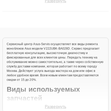
Развернуть
до 3 лет. Наши мастера решают сложные случаи: от замены
матриц и материнских плат до ремонта после залития и
восстановления данных. Благодаря высокой квалификации и
ответственному подходу клиенты получают быстрый,
качественный ремонт и понятные объяснения по результатам
диагностики.
Сервисный центр Asus-Servis осуществляет все виды ремонта
моноблоков Asus модели V222UBK-BA028D. Сервис предлагает
бесплатную консультацию, высокоточную диагностику и
фиксированные для всех клиентов цены. Передать технику на
обслуживание можно самостоятельно, а также через собственную
службу доставки компании, которая работает по всему городу
Москва. Действует услуга выезда мастера на дом или офис в
любое удобное время. Всем новым клиентам предоставляются
скидки от 15 до 20%.
Виды используемых
запчастей
Развернуть
Для ремонта моноблока модели V222UBK-BA028D предлагаются