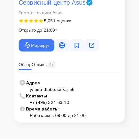
Сервисный центр Asus
Для запуска процесса ремонта моноблока Asus V222UBK-BA028D
Ремонт техники Asus
нужно просто оставить
Заявку на сайте
или позвонить телефону
горячей линии: +7 (495) 324-63-10. Наши специалисты оперативно
5,0
51 оценки
проконсультируют по всем необходимым вопросам, запишут на
диагностику, подскажут с вариантами курьерской доставки или
Открыто до 21:00
оформят выезд мастера в удобное время и место.
Маршрут
Обзор
Отзывы
47
Адрес
улица Шаболовка, 56
Контакты
+7 (495) 324-63-10
Время работы
Работаем с 09:00 до 21:00