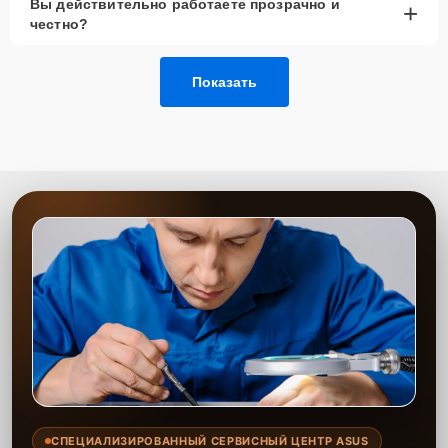
Вы действительно работаете прозрачно и
+
честно?
Позвонить по телефону горячей линии или
запросить обратный звонок через Форму заявки
для быстрого уточнения деталей.
Показать
Привезти устройство в ближайший центр или
передать аппарат курьеру службы доставки,
дождаться результатов диагностики и принять
решение.
Дождаться оповещения о готовности и забрать
устройство самостоятельно или воспользоваться
курьерской доставкой.
При необходимости клиент может воспользоваться услугой
вызова мастера для проведения диагностики и ремонта в
желаемом месте и удобное время.
Какие предоставляются
гарантии
Каждому клиенту предоставляется гарантия сервиса, которая
распространяется на все виды ремонта, а также на все
СПЕЦИАЛИЗИРОВАННЫЙ СЕРВИСНЫЙ ЦЕНТР ASUS