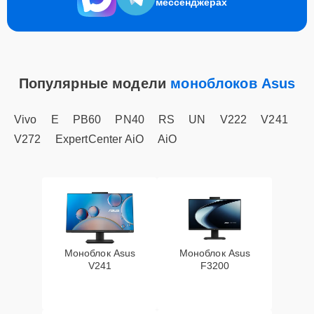
мессенджерах
Популярные модели
моноблоков Asus
Vivo
E
PB60
PN40
RS
UN
V222
V241
V272
ExpertCenter AiO
AiO
Моноблок Asus
Моноблок Asus
V241
F3200