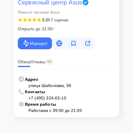
Сервисный центр Asus
Для запуска процесса ремонта моноблока Asus VivoPC E520-
Ремонт техники Asus
B095Z нужно просто оставить
Заявку на сайте
или позвонить
телефону горячей линии: +7 (495) 324-63-10. Наши специалисты
5,0
57 оценки
оперативно проконсультируют по всем необходимым вопросам,
запишут на диагностику, подскажут с вариантами курьерской
Открыто до 21:00
доставки или оформят выезд мастера в удобное время и место.
Маршрут
Обзор
Отзывы
56
Адрес
улица Шаболовка, 56
Контакты
+7 (495) 324-63-10
Время работы
Работаем с 09:00 до 21:00