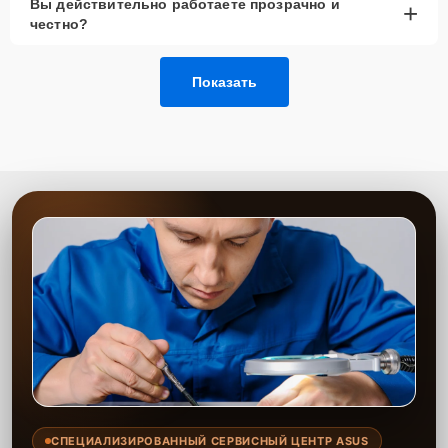
Вы действительно работаете прозрачно и
+
честно?
Позвонить по телефону горячей линии или
запросить обратный звонок через Форму заявки
для быстрого уточнения деталей.
Показать
Привезти устройство в ближайший центр или
передать аппарат курьеру службы доставки,
дождаться результатов диагностики и принять
решение.
Дождаться оповещения о готовности и забрать
устройство самостоятельно или воспользоваться
курьерской доставкой.
При необходимости клиент может воспользоваться услугой
вызова мастера для проведения диагностики и ремонта в
желаемом месте и удобное время.
Какие предоставляются
гарантии
Каждому клиенту предоставляется гарантия сервиса, которая
распространяется на все виды ремонта, а также на все
СПЕЦИАЛИЗИРОВАННЫЙ СЕРВИСНЫЙ ЦЕНТР ASUS