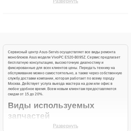
Развернуть
до 3 лет. Наши мастера решают сложные случаи: от замены
матриц и материнских плат до ремонта после залития и
восстановления данных. Благодаря высокой квалификации и
ответственному подходу клиенты получают быстрый,
качественный ремонт и понятные объяснения по результатам
диагностики.
Сервисный центр Asus-Servis осуществляет все виды ремонта
моноблоков Asus модели VivoPC E520-B095Z. Сервис предлагает
бесплатную консультацию, высокоточную диагностику и
фиксированные для всех клиентов цены. Передать технику на
обслуживание можно самостоятельно, а также через собственную
службу доставки компании, которая работает по всему городу
Москва. Действует услуга выезда мастера на дом или офис в
любое удобное время. Всем новым клиентам предоставляются
скидки от 15 до 20%.
Виды используемых
запчастей
Развернуть
Для ремонта моноблока модели VivoPC E520-B095Z предлагаются