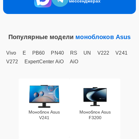
мессенджерах
Популярные модели
моноблоков Asus
Vivo
E
PB60
PN40
RS
UN
V222
V241
V272
ExpertCenter AiO
AiO
Моноблок Asus
Моноблок Asus
V241
F3200