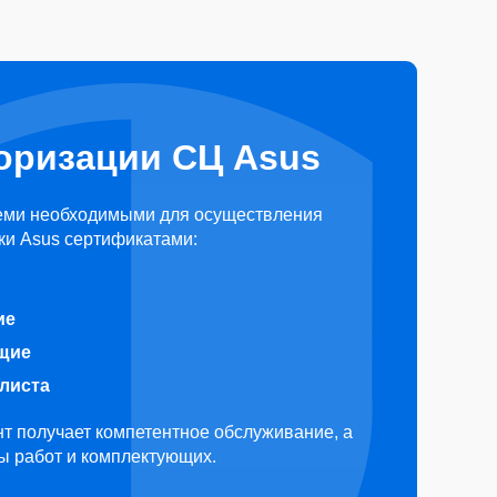
оризации СЦ Asus
еми необходимыми для осуществления
ки Asus сертификатами:
ие
щие
алиста
т получает компетентное обслуживание, а
ды работ и комплектующих.