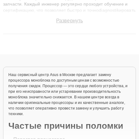
запчасти. Каждый инженер регулярно проходит обучение и
сертификацию, что позволяет быстро и точноdiagnostikировать
поломки и восстанавливать технику с сохранением гарантии
Развернуть
до 3 лет. Наши мастера решают сложные случаи: от замены
матриц и материнских плат до ремонта после залития и
восстановления данных. Благодаря высокой квалификации и
ответственному подходу клиенты получают быстрый,
качественный ремонт и понятные объяснения по результатам
диагностики.
Наш сервисный центр Asus в Москве предлагает замену
процессора моноблока по доступным ценам с возможностью
получения скидок. Процессор — это сердце любого устройства, и
при его неисправности или устаревании производительность
моноблока значительно снижается. В нашем центре всегда в
наличии оригинальные процессоры и их качественные аналоги,
что позволяет оперативно провести замену и улучшить работу
техники.
Частые причины поломки