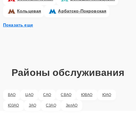
Кольцевая
Арбатско-Покровская
Показать еще
Районы обслуживания
ВАО
ЦАО
САО
СВАО
ЮВАО
ЮАО
ЮЗАО
ЗАО
СЗАО
ЗелАО