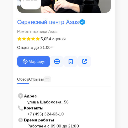
действующим законодательством Российской Федерации.
Как начать ремонт
Сервисный центр Asus
Для запуска процесса ремонта ноутбука Asus 14 UM3402YAKM139
Ремонт техники Asus
нужно просто оставить
Заявку на сайте
или позвонить телефону
горячей линии: +7 (495) 324-63-10. Наши специалисты оперативно
5,0
54 оценки
проконсультируют по всем необходимым вопросам, запишут на
диагностику, подскажут с вариантами курьерской доставки или
Открыто до 21:00
оформят выезд мастера в удобное время и место.
Маршрут
Обзор
Отзывы
55
Адрес
улица Шаболовка, 56
Контакты
+7 (495) 324-63-10
Время работы
Работаем с 09:00 до 21:00