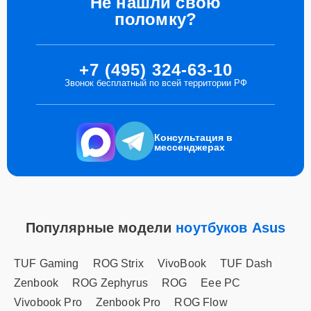
Не нашли свою
поломку?
+7 (495) 324-63-10
Звонок бесплатный по всей территории РФ
Консультация в
мессенджерах
Популярные модели
ноутбуков Asus
TUF Gaming
ROG Strix
VivoBook
TUF Dash
Zenbook
ROG Zephyrus
ROG
Eee PC
Vivobook Pro
Zenbook Pro
ROG Flow