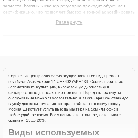
запчасти. Каждый инженер регулярно проходит обучение и
сертификацию, что позволяет быстро и точноdiagnostikировать
поломки и восстанавливать технику с сохранением гарантии
Развернуть
до 3 лет. Наши мастера решают сложные случаи: от замены
матриц и материнских плат до ремонта после залития и
восстановления данных. Благодаря высокой квалификации и
ответственному подходу клиенты получают быстрый,
качественный ремонт и понятные объяснения по результатам
диагностики.
Сервисный центр Asus-Servis осуществляет все виды ремонта
ноутбуков Asus модели 14 UM3402YAKM139. Сервис предлагает
бесплатную консультацию, высокоточную диагностику и
фиксированные для всех клиентов цены. Передать технику на
обслуживание можно самостоятельно, а также через собственную
службу доставки компании, которая работает по всему городу
Москва. Действует услуга выезда мастера на дом или офис в
любое удобное время. Всем новым клиентам предоставляются
скидки от 15 до 20%.
Виды используемых