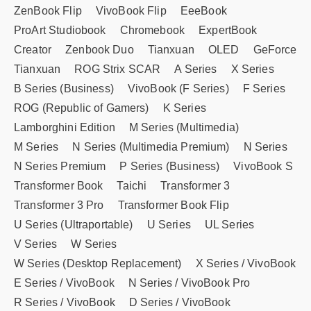
ZenBook Flip
VivoBook Flip
EeeBook
ProArt Studiobook
Chromebook
ExpertBook
Creator
Zenbook Duo
Tianxuan
OLED
GeForce
Tianxuan
ROG Strix SCAR
A Series
X Series
B Series (Business)
VivoBook (F Series)
F Series
ROG (Republic of Gamers)
K Series
Lamborghini Edition
M Series (Multimedia)
M Series
N Series (Multimedia Premium)
N Series
N Series Premium
P Series (Business)
VivoBook S
Transformer Book
Taichi
Transformer 3
Transformer 3 Pro
Transformer Book Flip
U Series (Ultraportable)
U Series
UL Series
V Series
W Series
W Series (Desktop Replacement)
X Series / VivoBook
E Series / VivoBook
N Series / VivoBook Pro
R Series / VivoBook
D Series / VivoBook