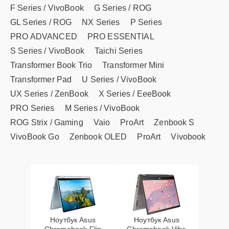
F Series / VivoBook
G Series / ROG
GL Series / ROG
NX Series
P Series
PRO ADVANCED
PRO ESSENTIAL
S Series / VivoBook
Taichi Series
Transformer Book Trio
Transformer Mini
Transformer Pad
U Series / VivoBook
UX Series / ZenBook
X Series / EeeBook
PRO Series
M Series / VivoBook
ROG Strix / Gaming
Vaio
ProArt
Zenbook S
VivoBook Go
Zenbook OLED
ProArt
Vivobook
Ноутбук Asus
Ноутбук Asus