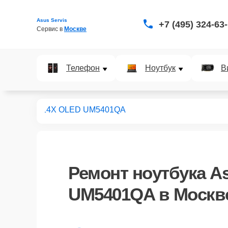
Asus Servis
+7 (495) 324-63
Сервис в 
Москве
Телефон
Ноутбук
В
ноутбуков
14X OLED UM5401QA
Ремонт
ноутбука A
UM5401QA
в Москв