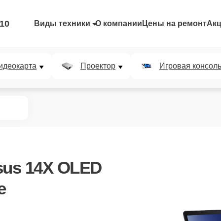
-10
Виды техники
О компании
Цены на ремонт
Ак
идеокарта
Проектор
Игровая консол
sus 14X OLED
е