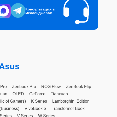
Консультация в
мессенджерах
 Asus
 Pro
Zenbook Pro
ROG Flow
ZenBook Flip
xuan
OLED
GeForce
Tianxuan
ic of Gamers)
K Series
Lamborghini Edition
(Business)
VivoBook S
Transformer Book
Series
V Series
W Series