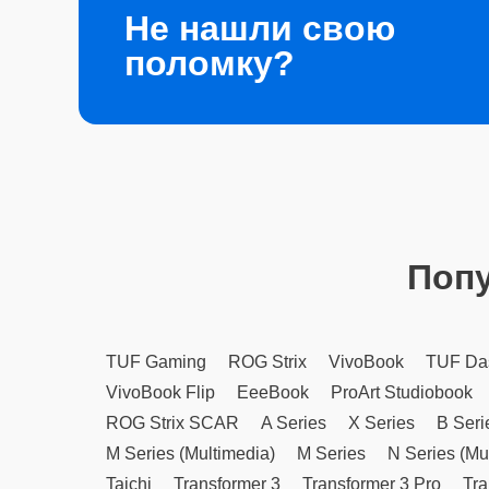
Не нашли свою
поломку?
Поп
TUF Gaming
ROG Strix
VivoBook
TUF Da
VivoBook Flip
EeeBook
ProArt Studiobook
ROG Strix SCAR
A Series
X Series
B Seri
M Series (Multimedia)
M Series
N Series (Mu
Taichi
Transformer 3
Transformer 3 Pro
Tra