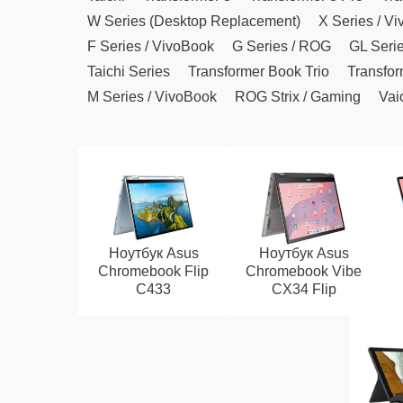
W Series (Desktop Replacement)
X Series / V
F Series / VivoBook
G Series / ROG
GL Seri
Taichi Series
Transformer Book Trio
Transfor
M Series / VivoBook
ROG Strix / Gaming
Vai
Ноутбук Asus
Ноутбук Asus
Chromebook Flip
Chromebook Vibe
C433
CX34 Flip