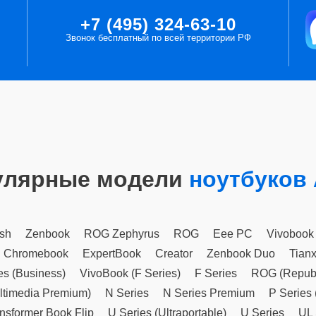
+7 (495) 324-63-10
Звонок бесплатный по всей территории РФ
улярные модели
ноутбуков
sh
Zenbook
ROG Zephyrus
ROG
Eee PC
Vivobook
Chromebook
ExpertBook
Creator
Zenbook Duo
Tian
es (Business)
VivoBook (F Series)
F Series
ROG (Republ
ltimedia Premium)
N Series
N Series Premium
P Series 
nsformer Book Flip
U Series (Ultraportable)
U Series
UL 