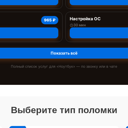
Настройка ОС
965 ₽
30 мин
Показать всё
Полный список услуг для «
Ноутбук
» — по звонку или в чате
Выберите тип поломки