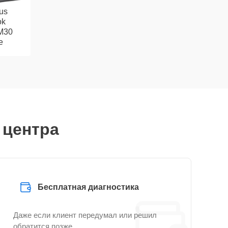
us
ok
CM30
e
 центра
Бесплатная диагностика
Даже если клиент передумал или решил
обратится позже