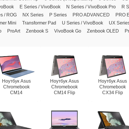
ivoBook
E Series / VivoBook
N Series / VivoBook Pro
R S
es / ROG
NX Series
P Series
PRO ADVANCED
PRO 
mer Mini
Transformer Pad
U Series / VivoBook
UX Serie
o
ProArt
Zenbook S
VivoBook Go
Zenbook OLED
Pr
Ноутбук Asus
Ноутбук Asus
Ноутбук Asus
Chromebook
Chromebook
Chromebook
CM14
CM14 Flip
CX34 Flip