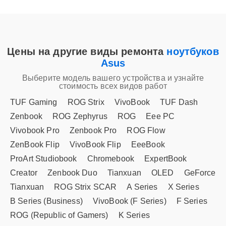
Цены на другие виды ремонта
ноутбуков
Asus
Выберите модель вашего устройства и узнайте
стоимость всех видов работ
TUF Gaming
ROG Strix
VivoBook
TUF Dash
Zenbook
ROG Zephyrus
ROG
Eee PC
Vivobook Pro
Zenbook Pro
ROG Flow
ZenBook Flip
VivoBook Flip
EeeBook
ProArt Studiobook
Chromebook
ExpertBook
Creator
Zenbook Duo
Tianxuan
OLED
GeForce
Tianxuan
ROG Strix SCAR
A Series
X Series
B Series (Business)
VivoBook (F Series)
F Series
ROG (Republic of Gamers)
K Series