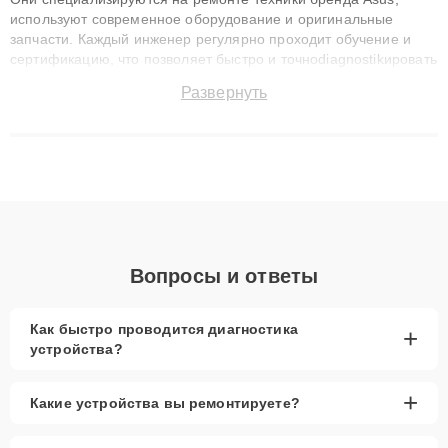
используют современное оборудование и оригинальные
запчасти. Каждый инженер регулярно проходит обучение и
сертификацию, что позволяет быстро и точноdiagnostikировать
поломки и восстанавливать технику с сохранением гарантии
Развернуть
до 3 лет. Наши мастера решают сложные случаи: от замены
матриц и материнских плат до ремонта после залития и
восстановления данных. Благодаря высокой квалификации и
ответственному подходу клиенты получают быстрый,
качественный ремонт и понятные объяснения по результатам
диагностики.
Вопросы и ответы
Как быстро проводится диагностика
+
устройства?
+
Какие устройства вы ремонтируете?