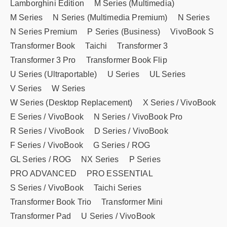
Lamborghini Edition
M Series (Multimedia)
M Series
N Series (Multimedia Premium)
N Series
N Series Premium
P Series (Business)
VivoBook S
Transformer Book
Taichi
Transformer 3
Transformer 3 Pro
Transformer Book Flip
U Series (Ultraportable)
U Series
UL Series
V Series
W Series
W Series (Desktop Replacement)
X Series / VivoBook
E Series / VivoBook
N Series / VivoBook Pro
R Series / VivoBook
D Series / VivoBook
F Series / VivoBook
G Series / ROG
GL Series / ROG
NX Series
P Series
PRO ADVANCED
PRO ESSENTIAL
S Series / VivoBook
Taichi Series
Transformer Book Trio
Transformer Mini
Transformer Pad
U Series / VivoBook