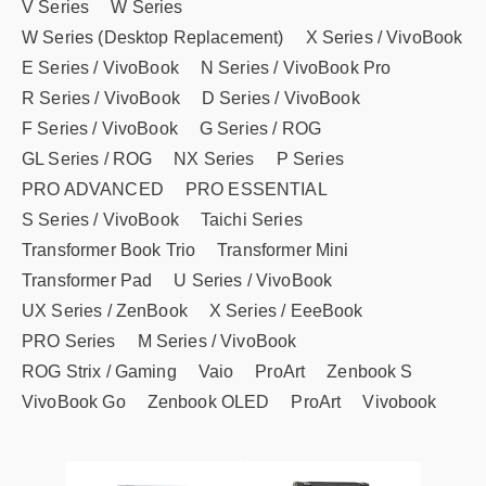
V Series
W Series
W Series (Desktop Replacement)
X Series / VivoBook
E Series / VivoBook
N Series / VivoBook Pro
R Series / VivoBook
D Series / VivoBook
F Series / VivoBook
G Series / ROG
GL Series / ROG
NX Series
P Series
PRO ADVANCED
PRO ESSENTIAL
S Series / VivoBook
Taichi Series
Transformer Book Trio
Transformer Mini
Transformer Pad
U Series / VivoBook
UX Series / ZenBook
X Series / EeeBook
PRO Series
M Series / VivoBook
ROG Strix / Gaming
Vaio
ProArt
Zenbook S
VivoBook Go
Zenbook OLED
ProArt
Vivobook