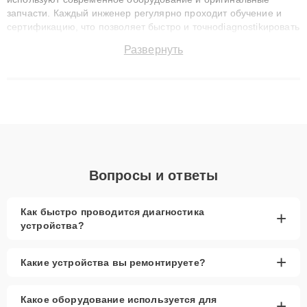
запчасти. Каждый инженер регулярно проходит обучение и
сертификацию, что позволяет быстро и точноdiagnostikировать
поломки и восстанавливать технику с сохранением гарантии
Развернуть
до 3 лет. Наши мастера решают сложные случаи: от замены
матриц и материнских плат до ремонта после залития и
восстановления данных. Благодаря высокой квалификации и
ответственному подходу клиенты получают быстрый,
качественный ремонт и понятные объяснения по результатам
диагностики.
Вопросы и ответы
Как быстро проводится диагностика
+
устройства?
+
Какие устройства вы ремонтируете?
Какое оборудование используется для
+