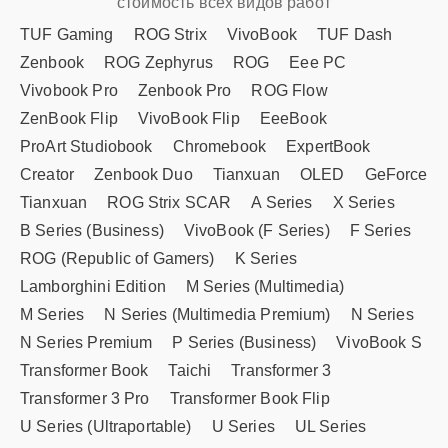
стоимость всех видов работ
TUF Gaming
ROG Strix
VivoBook
TUF Dash
Zenbook
ROG Zephyrus
ROG
Eee PC
Vivobook Pro
Zenbook Pro
ROG Flow
ZenBook Flip
VivoBook Flip
EeeBook
ProArt Studiobook
Chromebook
ExpertBook
Creator
Zenbook Duo
Tianxuan
OLED
GeForce
Tianxuan
ROG Strix SCAR
A Series
X Series
B Series (Business)
VivoBook (F Series)
F Series
ROG (Republic of Gamers)
K Series
Lamborghini Edition
M Series (Multimedia)
M Series
N Series (Multimedia Premium)
N Series
N Series Premium
P Series (Business)
VivoBook S
Transformer Book
Taichi
Transformer 3
Transformer 3 Pro
Transformer Book Flip
U Series (Ultraportable)
U Series
UL Series