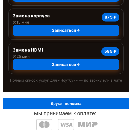
Замена корпуса
875 ₽
15 мин
Записаться
Замена HDMI
585 ₽
25 мин
Записаться
Полный список услуг для «
Ноутбук
» — по звонку или в чате
Другая поломка
Мы принимаем к оплате: