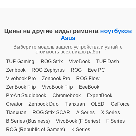
Цены на другие виды ремонта
ноутбуков
Asus
Выберите модель вашего устройства и узнайте
стоимость всех видов работ
TUF Gaming
ROG Strix
VivoBook
TUF Dash
Zenbook
ROG Zephyrus
ROG
Eee PC
Vivobook Pro
Zenbook Pro
ROG Flow
ZenBook Flip
VivoBook Flip
EeeBook
ProArt Studiobook
Chromebook
ExpertBook
Creator
Zenbook Duo
Tianxuan
OLED
GeForce
Tianxuan
ROG Strix SCAR
A Series
X Series
B Series (Business)
VivoBook (F Series)
F Series
ROG (Republic of Gamers)
K Series