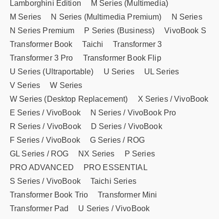
Lamborghini Edition
M Series (Multimedia)
M Series
N Series (Multimedia Premium)
N Series
N Series Premium
P Series (Business)
VivoBook S
Transformer Book
Taichi
Transformer 3
Transformer 3 Pro
Transformer Book Flip
U Series (Ultraportable)
U Series
UL Series
V Series
W Series
W Series (Desktop Replacement)
X Series / VivoBook
E Series / VivoBook
N Series / VivoBook Pro
R Series / VivoBook
D Series / VivoBook
F Series / VivoBook
G Series / ROG
GL Series / ROG
NX Series
P Series
PRO ADVANCED
PRO ESSENTIAL
S Series / VivoBook
Taichi Series
Transformer Book Trio
Transformer Mini
Transformer Pad
U Series / VivoBook