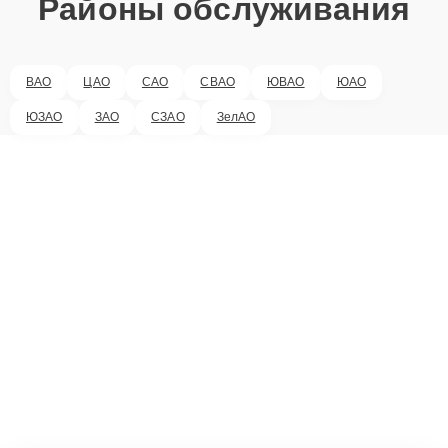
Районы обслуживания
ВАО
ЦАО
САО
СВАО
ЮВАО
ЮАО
ЮЗАО
ЗАО
СЗАО
ЗелАО