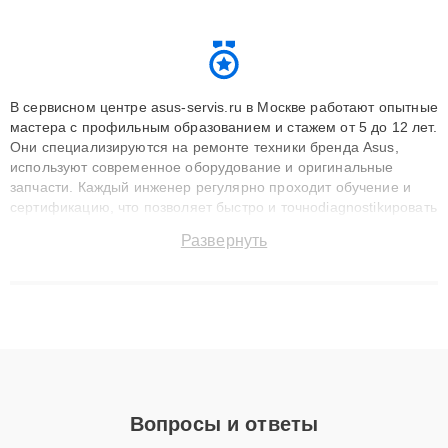
В сервисном центре asus-servis.ru в Москве работают опытные
мастера с профильным образованием и стажем от 5 до 12 лет.
Они специализируются на ремонте техники бренда Asus,
используют современное оборудование и оригинальные
запчасти. Каждый инженер регулярно проходит обучение и
сертификацию, что позволяет быстро и точноdiagnostikировать
поломки и восстанавливать технику с сохранением гарантии
Развернуть
до 3 лет. Наши мастера решают сложные случаи: от замены
матриц и материнских плат до ремонта после залития и
восстановления данных. Благодаря высокой квалификации и
ответственному подходу клиенты получают быстрый,
качественный ремонт и понятные объяснения по результатам
диагностики.
Вопросы и ответы