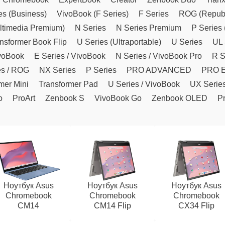
es (Business)
VivoBook (F Series)
F Series
ROG (Republ
ltimedia Premium)
N Series
N Series Premium
P Series 
nsformer Book Flip
U Series (Ultraportable)
U Series
UL 
ivoBook
E Series / VivoBook
N Series / VivoBook Pro
R S
es / ROG
NX Series
P Series
PRO ADVANCED
PRO 
mer Mini
Transformer Pad
U Series / VivoBook
UX Serie
o
ProArt
Zenbook S
VivoBook Go
Zenbook OLED
Pr
Ноутбук Asus
Ноутбук Asus
Ноутбук Asus
Chromebook
Chromebook
Chromebook
CM14
CM14 Flip
CX34 Flip