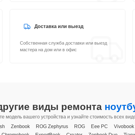
Доставка или выезд
Собственная служба доставки или выезд
мастера на дом или в офис
другие виды ремонта
ноутб
е модель вашего устройства и узнайте стоимость всех вид
sh
Zenbook
ROG Zephyrus
ROG
Eee PC
Vivobook
Chromebook
ExpertBook
Creator
Zenbook Duo
Tian