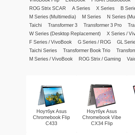
ROG Strix SCAR
A Series
X Series
B Seri
M Series (Multimedia)
M Series
N Series (Mu
Taichi
Transformer 3
Transformer 3 Pro
Tra
W Series (Desktop Replacement)
X Series / V
F Series / VivoBook
G Series / ROG
GL Seri
Taichi Series
Transformer Book Trio
Transfor
M Series / VivoBook
ROG Strix / Gaming
Vai
Ноутбук Asus
Ноутбук Asus
Chromebook Flip
Chromebook Vibe
C433
CX34 Flip