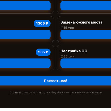
Замена южного моста
1305 ₽
15 мин
Настройка ОС
965 ₽
25 мин
Показать всё
Полный список услуг для «
Ноутбук
» — по звонку или в чате