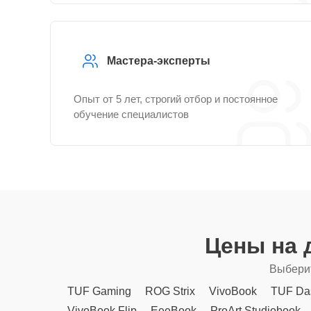
Мастера-эксперты
Опыт от 5 лет, строгий отбор и постоянное
обучение специалистов
Цены на 
Выберит
TUF Gaming
ROG Strix
VivoBook
TUF Da
VivoBook Flip
EeeBook
ProArt Studiobook