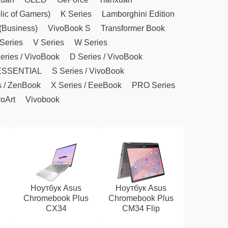
ic of Gamers)
K Series
Lamborghini Edition
(Business)
VivoBook S
Transformer Book
Series
V Series
W Series
eries / VivoBook
D Series / VivoBook
ESSENTIAL
S Series / VivoBook
s / ZenBook
X Series / EeeBook
PRO Series
oArt
Vivobook
Ноутбук Asus
Ноутбук Asus
Chromebook Plus
Chromebook Plus
CX34
CM34 Flip