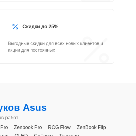
Скидки до 25%
Выгодные скидки для всех новых клиентов и
акции для постоянных
уков Asus
ов работ
 Pro
Zenbook Pro
ROG Flow
ZenBook Flip
xuan
OLED
GeForce
Tianxuan