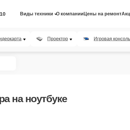
-10
Виды техники
О компании
Цены на ремонт
Ак
идеокарта
Проектор
Игровая консол
ра
на ноутбуке