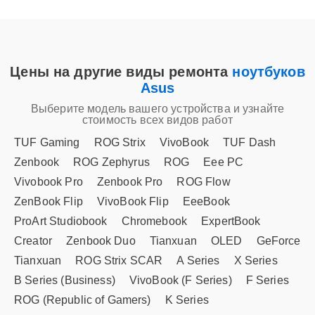
Цены на другие виды ремонта
ноутбуков
Asus
Выберите модель вашего устройства и узнайте
стоимость всех видов работ
TUF Gaming
ROG Strix
VivoBook
TUF Dash
Zenbook
ROG Zephyrus
ROG
Eee PC
Vivobook Pro
Zenbook Pro
ROG Flow
ZenBook Flip
VivoBook Flip
EeeBook
ProArt Studiobook
Chromebook
ExpertBook
Creator
Zenbook Duo
Tianxuan
OLED
GeForce
Tianxuan
ROG Strix SCAR
A Series
X Series
B Series (Business)
VivoBook (F Series)
F Series
ROG (Republic of Gamers)
K Series