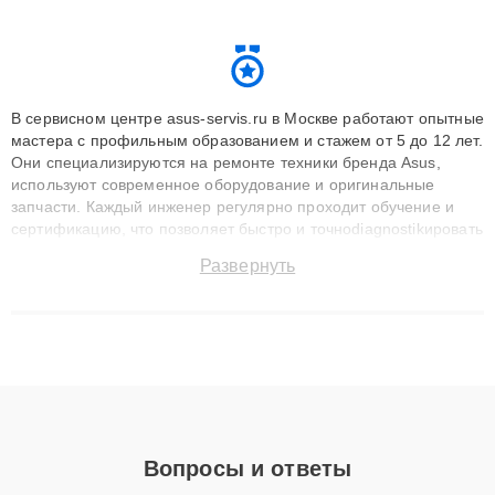
В сервисном центре asus-servis.ru в Москве работают опытные
мастера с профильным образованием и стажем от 5 до 12 лет.
Они специализируются на ремонте техники бренда Asus,
используют современное оборудование и оригинальные
запчасти. Каждый инженер регулярно проходит обучение и
сертификацию, что позволяет быстро и точноdiagnostikировать
поломки и восстанавливать технику с сохранением гарантии
Развернуть
до 3 лет. Наши мастера решают сложные случаи: от замены
матриц и материнских плат до ремонта после залития и
восстановления данных. Благодаря высокой квалификации и
ответственному подходу клиенты получают быстрый,
качественный ремонт и понятные объяснения по результатам
диагностики.
Вопросы и ответы