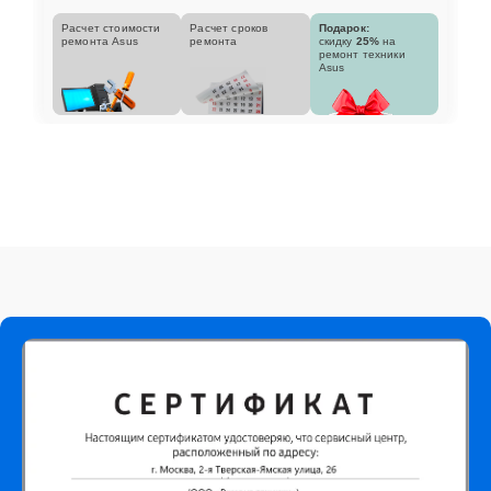
Расчет стоимости
Расчет сроков
Подарок:
ремонта Asus
ремонта
скидку
25%
на
ремонт техники
Asus