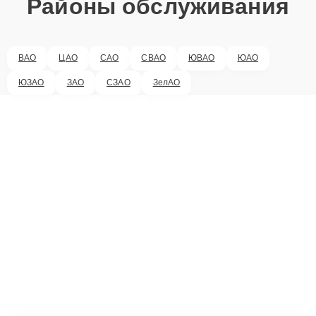
Районы обслуживания
ВАО
ЦАО
САО
СВАО
ЮВАО
ЮАО
ЮЗАО
ЗАО
СЗАО
ЗелАО