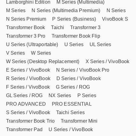
Lamborghini Edition
M Series (Multimedia)
M Series
N Series (Multimedia Premium)
N Series
N Series Premium
P Series (Business)
VivoBook S
Transformer Book
Taichi
Transformer 3
Transformer 3 Pro
Transformer Book Flip
U Series (Ultraportable)
U Series
UL Series
V Series
W Series
W Series (Desktop Replacement)
X Series / VivoBook
E Series / VivoBook
N Series / VivoBook Pro
R Series / VivoBook
D Series / VivoBook
F Series / VivoBook
G Series / ROG
GL Series / ROG
NX Series
P Series
PRO ADVANCED
PRO ESSENTIAL
S Series / VivoBook
Taichi Series
Transformer Book Trio
Transformer Mini
Transformer Pad
U Series / VivoBook