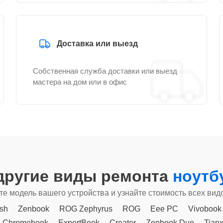
Доставка или выезд
Собственная служба доставки или выезд
мастера на дом или в офис
другие виды ремонта
ноутб
е модель вашего устройства и узнайте стоимость всех вид
sh
Zenbook
ROG Zephyrus
ROG
Eee PC
Vivobook
Chromebook
ExpertBook
Creator
Zenbook Duo
Tian