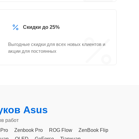
Скидки до 25%
Выгодные скидки для всех новых клиентов и
акции для постоянных
уков Asus
ов работ
 Pro
Zenbook Pro
ROG Flow
ZenBook Flip
xuan
OLED
GeForce
Tianxuan