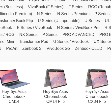
es (Business)
VivoBook (F Series)
F Series
ROG (Republ
ltimedia Premium)
N Series
N Series Premium
P Series 
nsformer Book Flip
U Series (Ultraportable)
U Series
UL 
ivoBook
E Series / VivoBook
N Series / VivoBook Pro
R S
es / ROG
NX Series
P Series
PRO ADVANCED
PRO 
mer Mini
Transformer Pad
U Series / VivoBook
UX Serie
o
ProArt
Zenbook S
VivoBook Go
Zenbook OLED
Pr
Ноутбук Asus
Ноутбук Asus
Ноутбук Asus
Chromebook
Chromebook
Chromebook
CM14
CM14 Flip
CX34 Flip