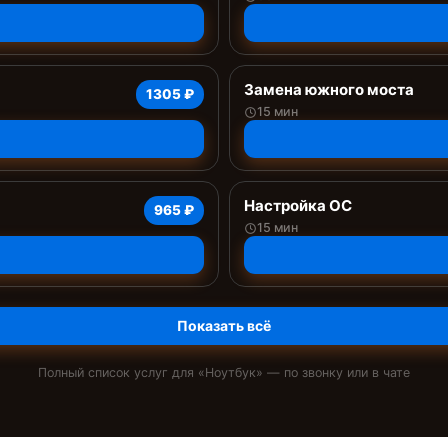
Замена южного моста
1305 ₽
15 мин
Настройка ОС
965 ₽
15 мин
Показать всё
Полный список услуг для «
Ноутбук
» — по звонку или в чате