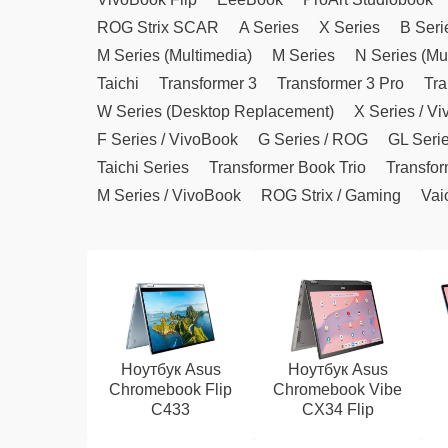
ROG Strix SCAR
A Series
X Series
B Seri
M Series (Multimedia)
M Series
N Series (Mu
Taichi
Transformer 3
Transformer 3 Pro
Tra
W Series (Desktop Replacement)
X Series / V
F Series / VivoBook
G Series / ROG
GL Seri
Taichi Series
Transformer Book Trio
Transfor
M Series / VivoBook
ROG Strix / Gaming
Vai
Ноутбук Asus
Ноутбук Asus
Chromebook Flip
Chromebook Vibe
C433
CX34 Flip