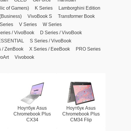
ic of Gamers)
K Series
Lamborghini Edition
(Business)
VivoBook S
Transformer Book
Series
V Series
W Series
eries / VivoBook
D Series / VivoBook
ESSENTIAL
S Series / VivoBook
s / ZenBook
X Series / EeeBook
PRO Series
oArt
Vivobook
Ноутбук Asus
Ноутбук Asus
Chromebook Plus
Chromebook Plus
CX34
CM34 Flip