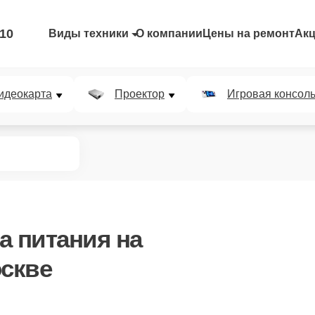
-10
Виды техники
О компании
Цены на ремонт
Ак
идеокарта
Проектор
Игровая консол
а питания
на
оскве