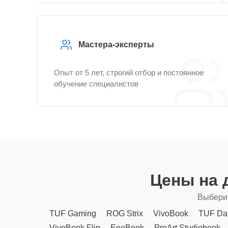
Мастера-эксперты
Опыт от 5 лет, строгий отбор и постоянное
обучение специалистов
Цены на 
Выберит
TUF Gaming
ROG Strix
VivoBook
TUF Da
VivoBook Flip
EeeBook
ProArt Studiobook