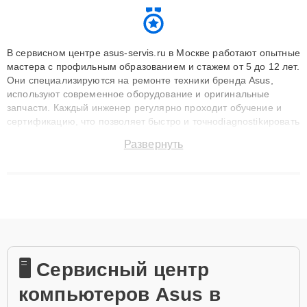
В сервисном центре asus-servis.ru в Москве работают опытные
мастера с профильным образованием и стажем от 5 до 12 лет.
Они специализируются на ремонте техники бренда Asus,
используют современное оборудование и оригинальные
запчасти. Каждый инженер регулярно проходит обучение и
сертификацию, что позволяет быстро и точноdiagnostikировать
поломки и восстанавливать технику с сохранением гарантии
Развернуть
до 3 лет. Наши мастера решают сложные случаи: от замены
матриц и материнских плат до ремонта после залития и
восстановления данных. Благодаря высокой квалификации и
ответственному подходу клиенты получают быстрый,
качественный ремонт и понятные объяснения по результатам
диагностики.
🖥️ Сервисный центр
компьютеров Asus в