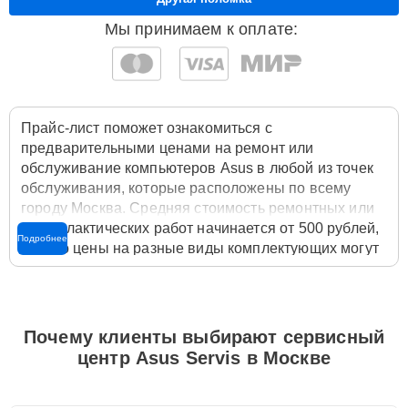
Мы принимаем к оплате:
Прайс-лист поможет ознакомиться с
предварительными ценами на ремонт или
обслуживание компьютеров Asus в любой из точек
обслуживания, которые расположены по всему
городу Москва. Средняя стоимость ремонтных или
профилактических работ начинается от 500 рублей,
Подробнее
однако цены на разные виды комплектующих могут
различаться. Полную стоимость работ с учётом
запчастей или расходных материалов необходимо
уточнять со специалистом службы заботы о
клиентах. Для расчета итоговой стоимости ремонта
Почему клиенты выбирают сервисный
компьютера достаточно позвонить по телефону
центр Asus Servis в Москве
горячей линии
+7 (495) 324-63-10
или оставить
заявку на нашем сайте Asus-Servis.