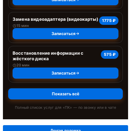
Замена видеоадаптера (видеокарты)
1775 ₽
15 мин
Записаться
Восстановление информации с
575 ₽
жёсткого диска
20 мин
Записаться
Показать всё
Полный список услуг для «
ПК
» — по звонку или в чате
Другая поломка