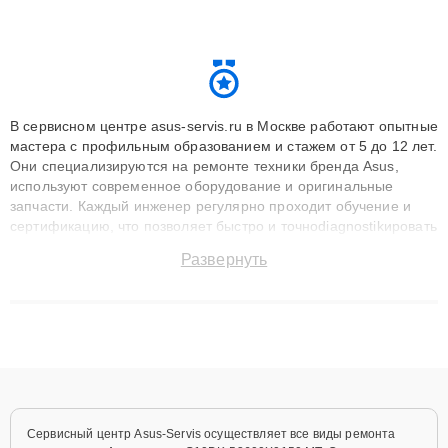
В сервисном центре asus-servis.ru в Москве работают опытные
мастера с профильным образованием и стажем от 5 до 12 лет.
Они специализируются на ремонте техники бренда Asus,
используют современное оборудование и оригинальные
запчасти. Каждый инженер регулярно проходит обучение и
сертификацию, что позволяет быстро и точноdiagnostikировать
поломки и восстанавливать технику с сохранением гарантии
Развернуть
до 3 лет. Наши мастера решают сложные случаи: от замены
матриц и материнских плат до ремонта после залития и
восстановления данных. Благодаря высокой квалификации и
ответственному подходу клиенты получают быстрый,
качественный ремонт и понятные объяснения по результатам
диагностики.
Сервисный центр Asus-Servis осуществляет все виды ремонта