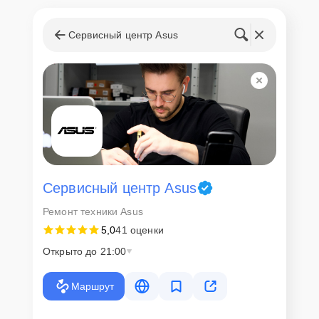
горячей линии или оставить заявку, согласовать удобное время и
подъехать по адресу: г. Москва, улица Шаболовка, 56.
Сервисный центр Asus
Ответственность за
технику
Сервисный центр Asus-Servis несет полную ответственность за
сохранность техники и безопасность личных данных на
ремонтируемых устройствах клиентов, в соответствии с
действующим законодательством Российской Федерации.
Как начать ремонт
Сервисный центр Asus
Для запуска процесса ремонта компьютера Asus G10DK-
Ремонт техники Asus
53600X0150 MT нужно просто оставить
Заявку на сайте
или
позвонить телефону горячей линии: +7 (495) 324-63-10. Наши
5,0
41 оценки
специалисты оперативно проконсультируют по всем необходимым
вопросам, запишут на диагностику, подскажут с вариантами
Открыто до 21:00
курьерской доставки или оформят выезд мастера в удобное время
и место.
Маршрут