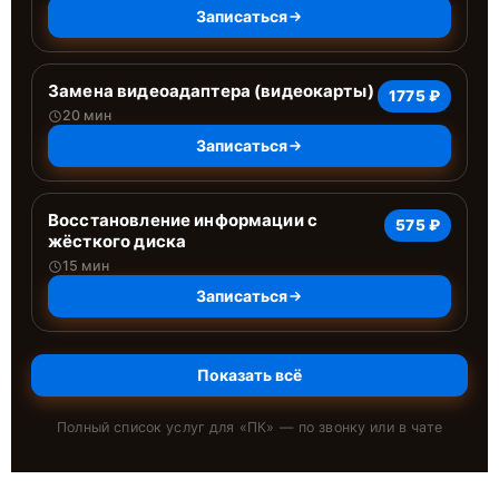
Записаться
Замена видеоадаптера (видеокарты)
1775 ₽
20 мин
Записаться
Восстановление информации с
575 ₽
жёсткого диска
15 мин
Записаться
Показать всё
Полный список услуг для «
ПК
» — по звонку или в чате