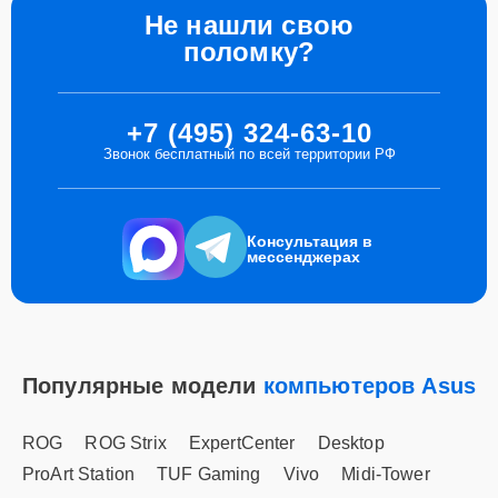
Не нашли свою
поломку?
+7 (495) 324-63-10
Звонок бесплатный по всей территории РФ
Консультация в
мессенджерах
Популярные модели
компьютеров Asus
ROG
ROG Strix
ExpertCenter
Desktop
ProArt Station
TUF Gaming
Vivo
Midi-Tower