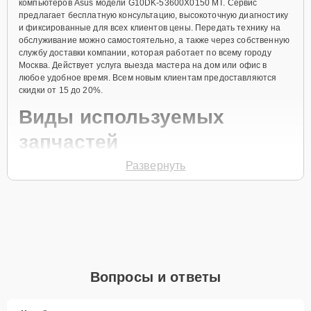
компьютеров Asus модели G10DK-53600X0150 MT. Сервис
предлагает бесплатную консультацию, высокоточную диагностику
и фиксированные для всех клиентов цены. Передать технику на
обслуживание можно самостоятельно, а также через собственную
службу доставки компании, которая работает по всему городу
Москва. Действует услуга выезда мастера на дом или офис в
любое удобное время. Всем новым клиентам предоставляются
скидки от 15 до 20%.
Виды используемых
запчастей
Развернуть
Для ремонта компьютера модели G10DK-53600X0150 MT
предлагаются как оригинальные комплектующие бренда Asus, так
и качественные аналоги фирменных деталей. Выбор варианта
запчастей или качества аналогичных комплектующих всегда
остается за клиентом.
Как определиться с выбором запчастей:
Если устройство свежей модели и есть планы на
Вопросы и ответы
активное использование устройства дольше
года, рекомендуется выбор оригинальных
запчастей.