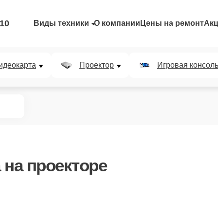
-10
Виды техники
О компании
Цены на ремонт
Ак
идеокарта
Проектор
Игровая консол
а
на проекторе