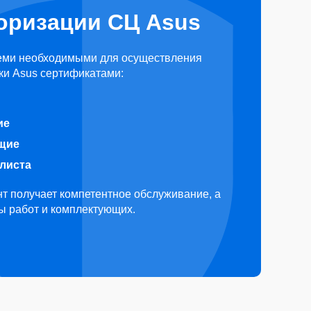
оризации СЦ Asus
еми необходимыми для осуществления
ки Asus сертификатами:
ие
щие
алиста
т получает компетентное обслуживание, а
ды работ и комплектующих.