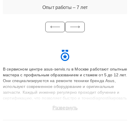
Опыт работы – 7 лет
В сервисном центре asus-servis.ru в Москве работают опытные
мастера с профильным образованием и стажем от 5 до 12 лет.
Они специализируются на ремонте техники бренда Asus,
используют современное оборудование и оригинальные
запчасти. Каждый инженер регулярно проходит обучение и
сертификацию, что позволяет быстро и точноdiagnostikировать
поломки и восстанавливать технику с сохранением гарантии
Развернуть
до 3 лет. Наши мастера решают сложные случаи: от замены
матриц и материнских плат до ремонта после залития и
восстановления данных. Благодаря высокой квалификации и
ответственному подходу клиенты получают быстрый,