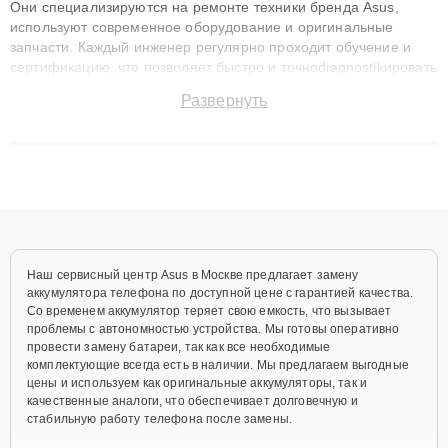
Они специализируются на ремонте техники бренда Asus,
используют современное оборудование и оригинальные
запчасти. Каждый инженер регулярно проходит обучение и
сертификацию, что позволяет быстро и точноdiagnostikировать
поломки и восстанавливать технику с сохранением гарантии
Развернуть
до 3 лет. Наши мастера решают сложные случаи: от замены
матриц и материнских плат до ремонта после залития и
восстановления данных. Благодаря высокой квалификации и
ответственному подходу клиенты получают быстрый,
качественный ремонт и понятные объяснения по результатам
диагностики.
Наш сервисный центр Asus в Москве предлагает замену
аккумулятора телефона по доступной цене с гарантией качества.
Со временем аккумулятор теряет свою емкость, что вызывает
проблемы с автономностью устройства. Мы готовы оперативно
провести замену батареи, так как все необходимые
комплектующие всегда есть в наличии. Мы предлагаем выгодные
цены и используем как оригинальные аккумуляторы, так и
качественные аналоги, что обеспечивает долговечную и
стабильную работу телефона после замены.