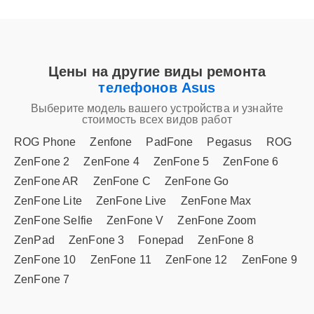
Цены на другие виды ремонта
телефонов Asus
Выберите модель вашего устройства и узнайте
стоимость всех видов работ
ROG Phone
Zenfone
PadFone
Pegasus
ROG
ZenFone 2
ZenFone 4
ZenFone 5
ZenFone 6
ZenFone AR
ZenFone C
ZenFone Go
ZenFone Lite
ZenFone Live
ZenFone Max
ZenFone Selfie
ZenFone V
ZenFone Zoom
ZenPad
ZenFone 3
Fonepad
ZenFone 8
ZenFone 10
ZenFone 11
ZenFone 12
ZenFone 9
ZenFone 7