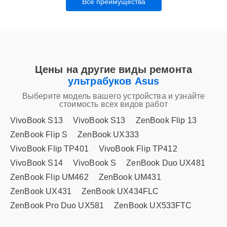
Все преимущества
Цены на другие виды ремонта
ультрабуков Asus
Выберите модель вашего устройства и узнайте
стоимость всех видов работ
VivoBook S13
VivoBook S13
ZenBook Flip 13
ZenBook Flip S
ZenBook UX333
VivoBook Flip TP401
VivoBook Flip TP412
VivoBook S14
VivoBook S
ZenBook Duo UX481
ZenBook Flip UM462
ZenBook UM431
ZenBook UX431
ZenBook UX434FLC
ZenBook Pro Duo UX581
ZenBook UX533FTC