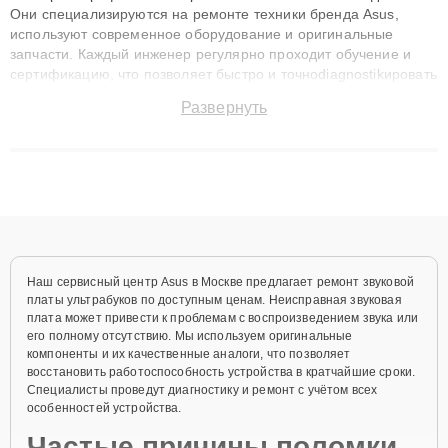
Они специализируются на ремонте техники бренда Asus,
используют современное оборудование и оригинальные
запчасти. Каждый инженер регулярно проходит обучение и
сертификацию, что позволяет быстро и точноdiagnostikировать
поломки и восстанавливать технику с сохранением гарантии
Развернуть
до 3 лет. Наши мастера решают сложные случаи: от замены
матриц и материнских плат до ремонта после залития и
восстановления данных. Благодаря высокой квалификации и
ответственному подходу клиенты получают быстрый,
качественный ремонт и понятные объяснения по результатам
диагностики.
Наш сервисный центр Asus в Москве предлагает ремонт звуковой
платы ультрабуков по доступным ценам. Неисправная звуковая
плата может привести к проблемам с воспроизведением звука или
его полному отсутствию. Мы используем оригинальные
компоненты и их качественные аналоги, что позволяет
восстановить работоспособность устройства в кратчайшие сроки.
Специалисты проведут диагностику и ремонт с учётом всех
особенностей устройства.
Частые причины поломки