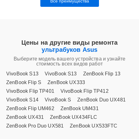
Все преимущества
Цены на другие виды ремонта
ультрабуков Asus
Выберите модель вашего устройства и узнайте
стоимость всех видов работ
VivoBook S13
VivoBook S13
ZenBook Flip 13
ZenBook Flip S
ZenBook UX333
VivoBook Flip TP401
VivoBook Flip TP412
VivoBook S14
VivoBook S
ZenBook Duo UX481
ZenBook Flip UM462
ZenBook UM431
ZenBook UX431
ZenBook UX434FLC
ZenBook Pro Duo UX581
ZenBook UX533FTC