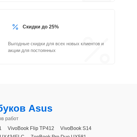
Скидки до 25%
Выгодные скидки для всех новых клиентов и
акции для постоянных
буков Asus
ов работ
1
VivoBook Flip TP412
VivoBook S14
 UX434FLC
ZenBook Pro Duo UX581