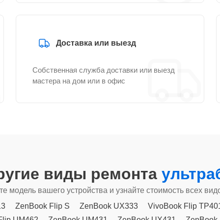
Доставка или выезд
Собственная служба доставки или выезд
мастера на дом или в офис
ругие виды ремонта
ультра
е модель вашего устройства и узнайте стоимость всех вид
13
ZenBook Flip S
ZenBook UX333
VivoBook Flip TP40
Flip UM462
ZenBook UM431
ZenBook UX431
ZenBook