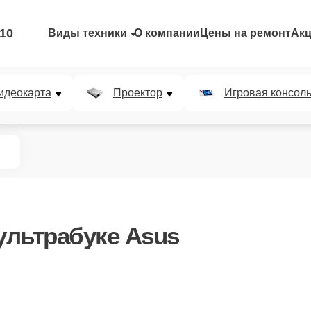
-10
Виды техники
О компании
Цены на ремонт
Ак
идеокарта
Проектор
Игровая консол
ультрабуке Asus