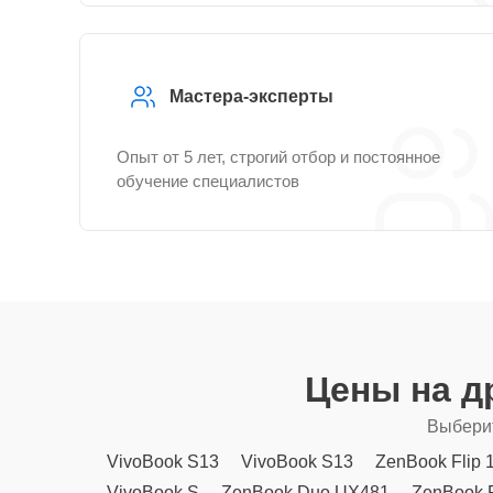
Мастера-эксперты
Опыт от 5 лет, строгий отбор и постоянное
обучение специалистов
Цены на д
Выберит
VivoBook S13
VivoBook S13
ZenBook Flip 
VivoBook S
ZenBook Duo UX481
ZenBook 