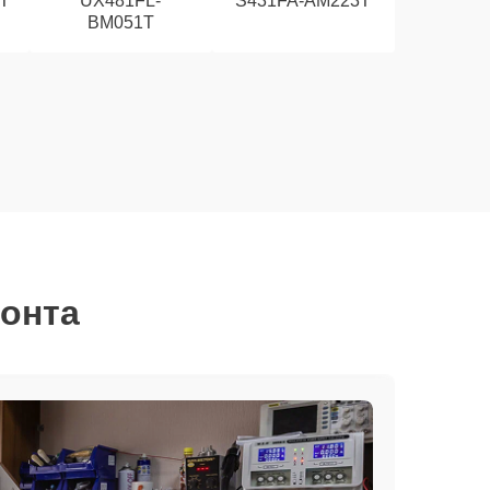
T
UX481FL-
S431FA-AM223T
BM051T
монта