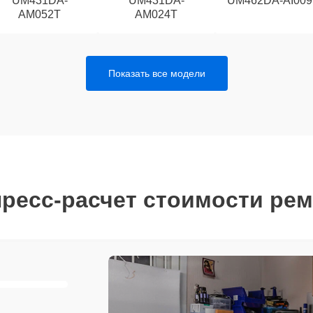
UM431DA-
UM431DA-
UM462DA-AI009
AM052T
AM024T
Показать все модели
ресс-расчет стоимости ре