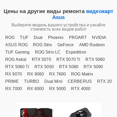
Цены на другие виды ремонта
видеокарт
Asus
Выберите модель вашего устройства и узнайте
стоимость всех видов работ
ROG
TUF
Dual
Phoenix
PROART
NVIDIA
ASUS ROG
ROG Strix
GeForce
AMD Radeon
TUF Gaming
ROG Strix LC
Expedition
ROG Astral
RTX 5070
RTX 5070 Ti
RTX 5060
RTX 5060 Ti
RTX 5050
RTX 5080
RTX 5090
RX 9070
RX 9060
RX 7600
ROG Matrix
PRIME
TURBO
Dual Mini
CERBERUS
RTX 20
RX 7000
RX 6000
RX 5000
RTX 4000