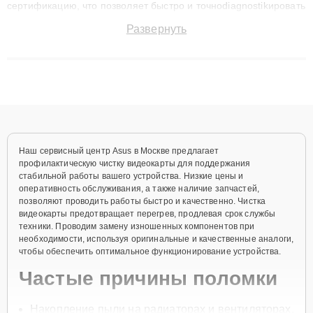
сертификацию, что позволяет быстро и точноdiagnostikировать
поломки и восстанавливать технику с сохранением гарантии
Развернуть
до 3 лет. Наши мастера решают сложные случаи: от замены
матриц и материнских плат до ремонта после залития и
восстановления данных. Благодаря высокой квалификации и
ответственному подходу клиенты получают быстрый,
качественный ремонт и понятные объяснения по результатам
диагностики.
Наш сервисный центр Asus в Москве предлагает
профилактическую чистку видеокарты для поддержания
стабильной работы вашего устройства. Низкие цены и
оперативность обслуживания, а также наличие запчастей,
позволяют проводить работы быстро и качественно. Чистка
видеокарты предотвращает перегрев, продлевая срок службы
техники. Проводим замену изношенных компонентов при
необходимости, используя оригинальные и качественные аналоги,
чтобы обеспечить оптимальное функционирование устройства.
Частые причины поломки
Накопление пыли на радиаторах и вентиляторах.