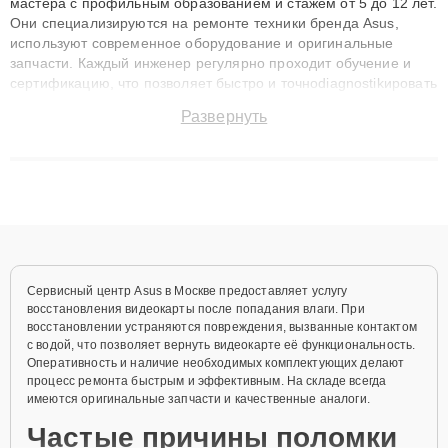
мастера с профильным образованием и стажем от 5 до 12 лет.
Они специализируются на ремонте техники бренда Asus,
используют современное оборудование и оригинальные
запчасти. Каждый инженер регулярно проходит обучение и
сертификацию, что позволяет быстро и точноdiagnostikировать
поломки и восстанавливать технику с сохранением гарантии
Развернуть
до 3 лет. Наши мастера решают сложные случаи: от замены
матриц и материнских плат до ремонта после залития и
восстановления данных. Благодаря высокой квалификации и
ответственному подходу клиенты получают быстрый,
качественный ремонт и понятные объяснения по результатам
диагностики.
Сервисный центр Asus в Москве предоставляет услугу
восстановления видеокарты после попадания влаги. При
восстановлении устраняются повреждения, вызванные контактом
с водой, что позволяет вернуть видеокарте её функциональность.
Оперативность и наличие необходимых комплектующих делают
процесс ремонта быстрым и эффективным. На складе всегда
имеются оригинальные запчасти и качественные аналоги.
Частые причины поломки