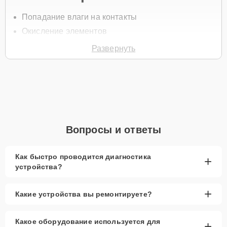
Попадание влаги на контакты
Окисление элементов
Короткое замыкание
Развернуть
Повреждение конденсаторов
Неисправности в цепях питания
Для начала процесса восстановления свяжитесь по телефону +7
(495) 324-63-10 или оставьте
Заявку на сайте
. Специалист
перезвонит в течение минуты для уточнения всех вопросов и
записи на диагностику и ремонт видеокарты.
Вопросы и ответы
Главные особенности
сервиса
Как быстро проводится диагностика
+
устройства?
Низкие цены и скидки:
Доступные условия для
клиентов.
+
Какие устройства вы ремонтируете?
Срочный ремонт:
Быстрое восстановление
после попадания влаги.
Какое оборудование используется для
+