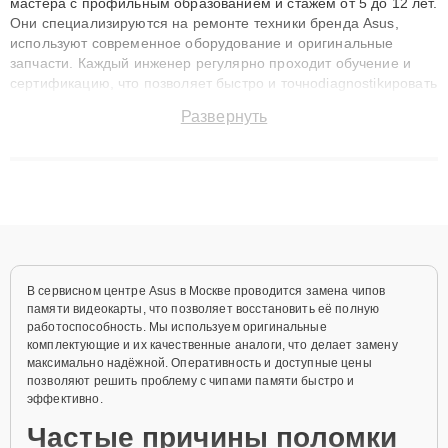
мастера с профильным образованием и стажем от 5 до 12 лет.
Они специализируются на ремонте техники бренда Asus,
используют современное оборудование и оригинальные
запчасти. Каждый инженер регулярно проходит обучение и
сертификацию, что позволяет быстро и точноdiagnostikировать
поломки и восстанавливать технику с сохранением гарантии
Развернуть
до 3 лет. Наши мастера решают сложные случаи: от замены
матриц и материнских плат до ремонта после залития и
восстановления данных. Благодаря высокой квалификации и
ответственному подходу клиенты получают быстрый,
качественный ремонт и понятные объяснения по результатам
диагностики.
В сервисном центре Asus в Москве проводится замена чипов
памяти видеокарты, что позволяет восстановить её полную
работоспособность. Мы используем оригинальные
комплектующие и их качественные аналоги, что делает замену
максимально надёжной. Оперативность и доступные цены
позволяют решить проблему с чипами памяти быстро и
эффективно.
Частые причины поломки