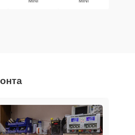
MINI
MINI
монта