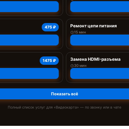
Ремонт цепи питания
475 ₽
15 мин
Замена HDMI-разъема
1475 ₽
30 мин
Показать всё
Полный список услуг для «
Видеокарта
» — по звонку или в чате