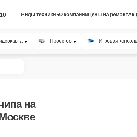
-10
Виды техники
О компании
Цены на ремонт
Ак
идеокарта
Проектор
Игровая консол
 чипа
на
 Москве