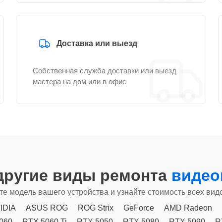
Доставка или выезд
Собственная служба доставки или выезд
мастера на дом или в офис
другие виды ремонта
видео
е модель вашего устройства и узнайте стоимость всех вид
IDIA
ASUS ROG
ROG Strix
GeForce
AMD Radeon
060
RTX 5060 Ti
RTX 5050
RTX 5080
RTX 5090
R