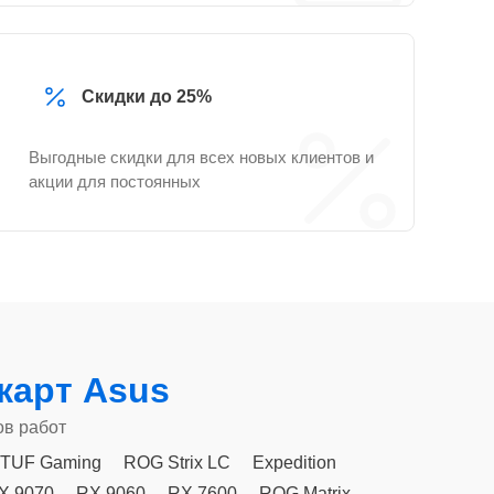
Скидки до 25%
Выгодные скидки для всех новых клиентов и
акции для постоянных
карт Asus
ов работ
TUF Gaming
ROG Strix LC
Expedition
X 9070
RX 9060
RX 7600
ROG Matrix