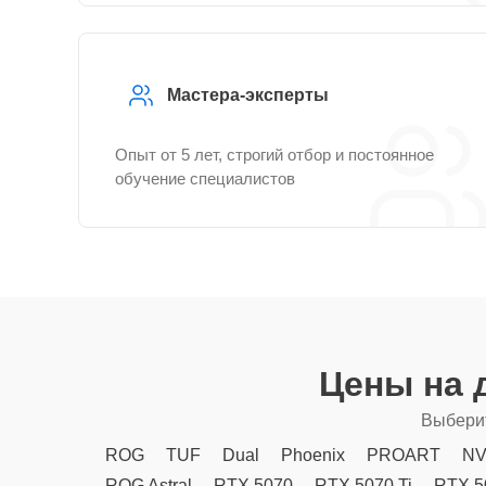
Мастера-эксперты
Опыт от 5 лет, строгий отбор и постоянное
обучение специалистов
Цены на 
Выберит
ROG
TUF
Dual
Phoenix
PROART
NV
ROG Astral
RTX 5070
RTX 5070 Ti
RTX 5